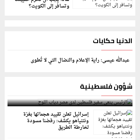
وتسافر إلى الكويت؟
الدنيا حكايات
عبدالله عيسى: راية الإعلام والنضال التي لا تُطوى
شؤون فلسطينية
الرئيس ينعى سفير فلسطين لدى مصر دياب اللوح
إسرائيل تعلن تقييد هجماتها بغزة
ونتنياهو يكشف: رفضنا مسودة
لخارطة الطريق