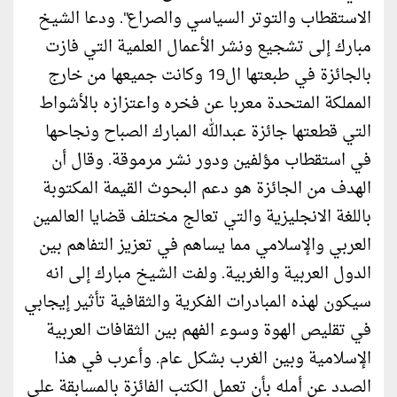
الاستقطاب والتوتر السیاسي والصراع". ودعا الشیخ
مبارك إلى تشجیع ونشر الأعمال العلمیة التي فازت
بالجائزة في طبعتها ال19 وكانت جميعها من خارج
المملكة المتحدة معربا عن فخره واعتزازه بالأشواط
التي قطعتها جائزة عبدالله المبارك الصباح ونجاحها
في استقطاب مؤلفین ودور نشر مرموقة. وقال أن
الهدف من الجائزة ھو دعم البحوث القیمة المكتوبة
باللغة الانجلیزية والتي تعالج مختلف قضايا العالمین
العربي والإسلامي مما يساهم في تعزيز التفاھم بین
الدول العربیة والغربیة. ولفت الشیخ مبارك إلى انه
سیكون لهذه المبادرات الفكرية والثقافیة تأثیر إيجابي
في تقلیص الهوة وسوء الفهم بین الثقافات العربیة
الإسلامية وبین الغرب بشكل عام. وأعرب في ھذا
الصدد عن أمله بأن تعمل الكتب الفائزة بالمسابقة على