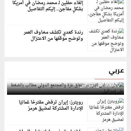
إلغاء حفلين لـ محمد رمضان في أمريكا
بشكلٍ مفاجئ.. إليكم التفاصيل
رندة كعدي تكشف مخاوف العمر
وتوضح موقفها من الاعتزال
عربي
قطر: حماس التزمت باتفاق غزة والمجتمع الدولي مطالب
بالضغط على إسرائيل
رويترز: إيران ترفض مقترحًا عُمانيًا
للإدارة المشتركة لمضيق هرمز