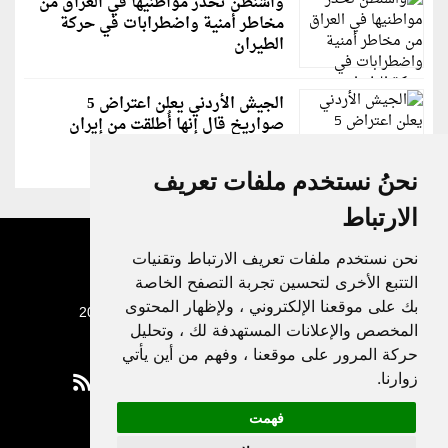
واشنطن تحذر مواطنيها في العراق من
مخاطر أمنية واضطرابات في حركة
الطيران
الجيش الأردني يعلن اعتراض 5
صواريخ قال إنها أُطلقت من إيران
نحنُ نستخدم ملفات تعريف
الارتباط
نحن نستخدم ملفات تعريف الارتباط وتقنيات
التتبع الأخرى لتحسين تجربة التصفح الخاصة
بك على موقعنا الإلكتروني ، ولإظهار المحتوى
جميع الحقوق محفوظة لدنيا الوطن © 2003 - 2022
المخصص والإعلانات المستهدفة لك ، وتحليل
حركة المرور على موقعنا ، وفهم من أين يأتي
زوارنا.
فهمت
Privacy Policy