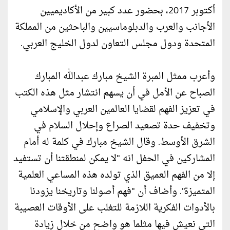
أكتوبر 2017، بحضور عدد كبير من الأكاديميين
الأجانب والعرب والدبلوماسيين والباحثين من المملكة
المتحدة ودول مجلس التعاون لدول الخليج العربي.
وأعرب ممثل المبرة الشیخ مبارك عبدالله المبارك
الصباح عن الأمل في أن يسهم انتشار مثل هذه الكتب
في تعزيز الفهم لقضايا العالمین العربي والإسلامي
وتخفیف حدة تصعید الصراع وإحلال السلام في
الشرق الأوسط. وقال الشیخ مبارك في كلمة له أمام
المشاركین في الحفل انه "لا يمكن لمنطقتنا أن تستفید
إلا من الفهم العمیق الذي تولده هذه المساعي العلمیة
المتمیزة". وأضاف أن "فهم أصولنا وتاريخنا يزودنا
بالأدوات الفكرية اللازمة للتغلب على الأوقات العصیبة
التي نعیش فيها مثلما ھو واضح من خلال زيادة