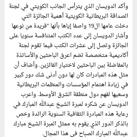
وأكد الدويسان الذي يترأس الجانب الكويتي في لجنة
الصداقة البريطانیة الكويتیة أھمیة الجائزة التي
دخلت عامھا ال19 واصفا إياها بأنها "فريدة من نوعها
وأشار الدويسان إلى عدد الكتب المتنافسة سنويا على
الجائزة وتصل إلى عشرات الكتب فیما تقوم لجنة
أكاديمیة متخصصة تضم اعرق الباحثین والأساتذة
بالمفاضلة بین الباحثین لاختیار الفائزين. وأضاف أن
مثل هذه المبادرات كان لها دون أدنى شك دور كبیر
في زيادة اهتمام المؤسسات والمنظمات البريطانیة
وسعيها لفهم دول منطقة الشرق الأوسط. واعرب
الدويسان عن شكره لمبرة الشیخ عبدالله المبارك في
رعاية هذه المبادرة الثقافیة السنوية الرائدة وخص
بالذكر الدور الذي يقوم به ممثل المبرة الشیخ مبارك
عبدالله المبارك الصباح في ھذا المجال.