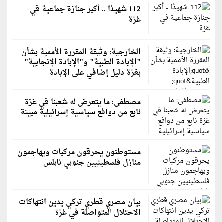
112 شهيدًا .. أكبر جنازة جماعية في
غزة
الخارجية: وثيقة المقررة الأممية بشأن
"الإبادة الطبية" و"الإبادة الإنجابية"
بغزة دليل إضافي على الإبادة
مصطفى: ما يتعرض له شعبنا في غزة
نابع من دوافع سياسية إسرائيلية مبيّتة
مستوطنون يحرقون مركبات ويهاجمون
منازل فلسطينيين جنوبي نابلس
بيان مصري قطري تركي يدين انتهاكات
الاحتلال المتواصلة في غزة