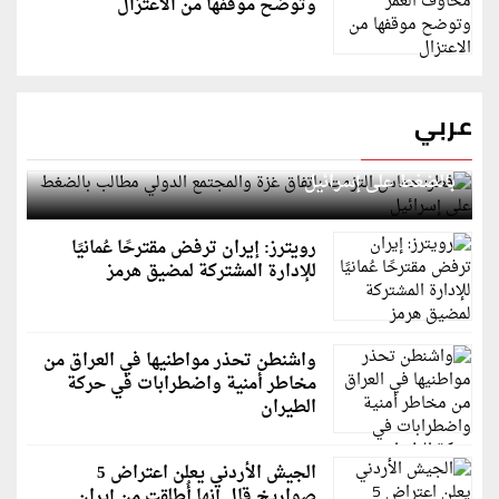
وتوضح موقفها من الاعتزال
عربي
قطر: حماس التزمت باتفاق غزة والمجتمع الدولي مطالب
بالضغط على إسرائيل
رويترز: إيران ترفض مقترحًا عُمانيًا
للإدارة المشتركة لمضيق هرمز
واشنطن تحذر مواطنيها في العراق من
مخاطر أمنية واضطرابات في حركة
الطيران
الجيش الأردني يعلن اعتراض 5
صواريخ قال إنها أُطلقت من إيران