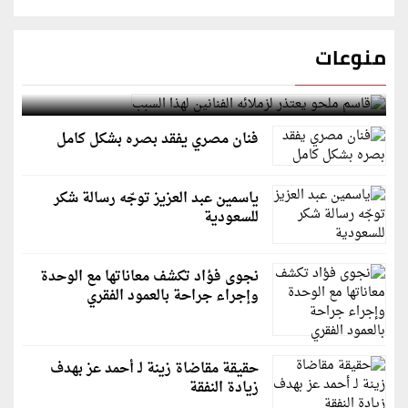
منوعات
قاسم ملحو يعتذر لزملائه الفنانين لهذا السبب
فنان مصري يفقد بصره بشكل كامل
ياسمين عبد العزيز توجّه رسالة شكر
للسعودية
نجوى فؤاد تكشف معاناتها مع الوحدة
وإجراء جراحة بالعمود الفقري
حقيقة مقاضاة زينة لـ أحمد عز بهدف
زيادة النفقة