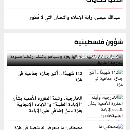
عبدالله عيسى: راية الإعلام والنضال التي لا تُطوى
شؤون فلسطينية
إسرائيل تعلن تقييد هجماتها بغزة ونتنياهو يكشف: رفضنا
مسودة لخارطة الطريق
112 شهيدًا .. أكبر جنازة جماعية في
غزة
الخارجية: وثيقة المقررة الأممية بشأن
"الإبادة الطبية" و"الإبادة الإنجابية"
بغزة دليل إضافي على الإبادة
مصطفى: ما يتعرض له شعبنا في غزة