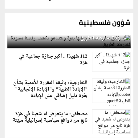
شؤون فلسطينية
إسرائيل تعلن تقييد هجماتها بغزة ونتنياهو يكشف: رفضنا
مسودة لخارطة الطريق
112 شهيدًا .. أكبر جنازة جماعية في
غزة
الخارجية: وثيقة المقررة الأممية بشأن
"الإبادة الطبية" و"الإبادة الإنجابية"
بغزة دليل إضافي على الإبادة
مصطفى: ما يتعرض له شعبنا في غزة
نابع من دوافع سياسية إسرائيلية مبيّتة