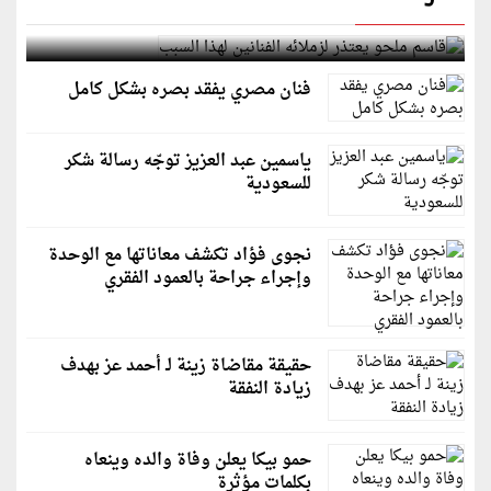
قاسم ملحو يعتذر لزملائه الفنانين لهذا السبب
فنان مصري يفقد بصره بشكل كامل
ياسمين عبد العزيز توجّه رسالة شكر
للسعودية
نجوى فؤاد تكشف معاناتها مع الوحدة
وإجراء جراحة بالعمود الفقري
حقيقة مقاضاة زينة لـ أحمد عز بهدف
زيادة النفقة
حمو بيكا يعلن وفاة والده وينعاه
بكلمات مؤثرة