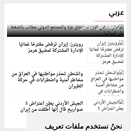
عربي
قطر: حماس التزمت باتفاق غزة والمجتمع الدولي مطالب
بالضغط على إسرائيل
رويترز: إيران ترفض مقترحًا عُمانيًا
للإدارة المشتركة لمضيق هرمز
واشنطن تحذر مواطنيها في العراق من
مخاطر أمنية واضطرابات في حركة
الطيران
الجيش الأردني يعلن اعتراض 5
صواريخ قال إنها أُطلقت من إيران
نحنُ نستخدم ملفات تعريف