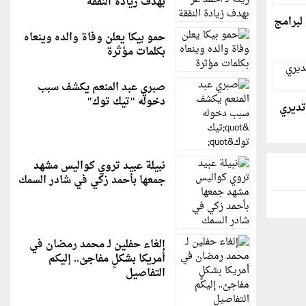
بهدف زيادة النفقة
لبرامج
حمو بيكا يعلن وفاة والده وينعاه
بكلمات مؤثرة
صبري عبد المنعم يكشف سبب
دخوله "تيك توك"
تديري
نبيلة عبيد تروي كواليس مشهد
جمعها بأحمد زكي في شادر السمك
إلغاء حفلين لـ محمد رمضان في
أمريكا بشكلٍ مفاجئ.. إليكم
التفاصيل