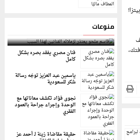
تزا!
منوعات
قاسم ملحو يعتذر لزملائه الفنانين لهذا السبب
ف
فتك،
فنان مصري يفقد بصره بشكل
كامل
ياسمين عبد العزيز توجّه رسالة
شكر للسعودية
نجوى فؤاد تكشف معاناتها مع
الوحدة وإجراء جراحة بالعمود
الفقري
حقيقة مقاضاة زينة لـ أحمد عز