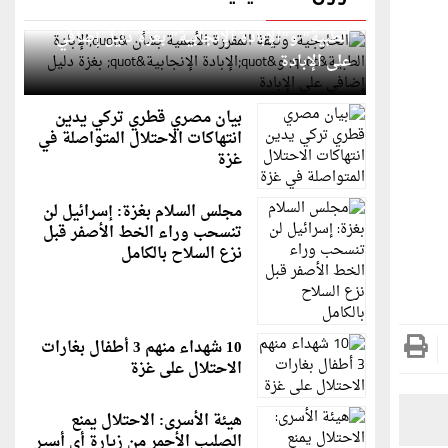
الخارجية: وثيقة المقررة الأممية بشأن "الإبادة
الطبية" و"الإبادة الإنجابية" بغزة دليل إضافي
على الإبادة
بيان مصري قطري تركي يدين
انتهاكات الاحتلال المتواصلة في
غزة
مجلس السلام بغزة: إسرائيل لن
تنسحب وراء الخط الأصفر قبل
نزع السلاح بالكامل
10 شهداء منهم 3 أطفال بغارات
الاحتلال على غزة
هيئة الأسرى: الاحتلال يمنع
الصليب الأحمر من زيارة أي أسير