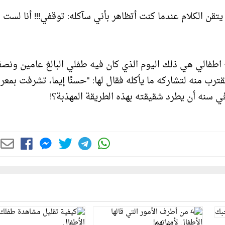
قن الكلام عندما كنت أتظاهر بأني سآكله: توقفي!!! أنا لست بي
ع اطفالي هي ذلك اليوم الذي كان فيه طفلي البالغ عامين ونص
ترب منه لتشاركه ما يأكله فقال لها: "حسنًا إيما، تشرفت بمعر
ل في سنه أن يطرد شقيقته بهذه الطريقة المهذبة؟!