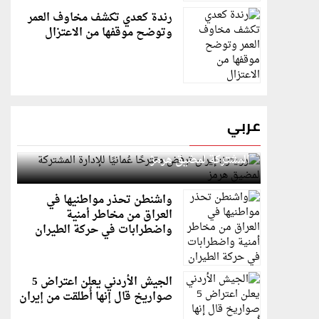
رندة كعدي تكشف مخاوف العمر
وتوضح موقفها من الاعتزال
عربي
رويترز: إيران ترفض مقترحًا عُمانيًا للإدارة
المشتركة لمضيق هرمز
واشنطن تحذر مواطنيها في
العراق من مخاطر أمنية
واضطرابات في حركة الطيران
الجيش الأردني يعلن اعتراض 5
صواريخ قال إنها أُطلقت من إيران