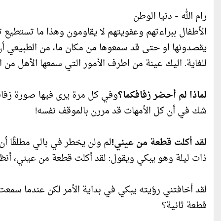
رام الله - دنيا الوطن
الأطفال ببراءتهم وعفويتهم لا يقاومون وهذا ما تستطيع تأكيد
يقصدونها او حتى قد سمعوها من مكان ما، من الطبيعي أ
للغاية. اليك عينة من اطرف الأمور التي سمعها الأهل من ا
لماذا لم أحضر زفافكما؟
وفي كل مرة يرى فيها صورة زفافنا،
شك في أن كل الأمهات قد مررن بالموقف نفسه!
لقد أكلت قطعة من عيني!
ذات ليلة وهو يبكي ويقول: لقد أكلت قطعة من عيني، أنظري
لقد أخافتني رؤيته يبكي في بداية الأمر لكن عندما سمع
قطعة ثانية؟