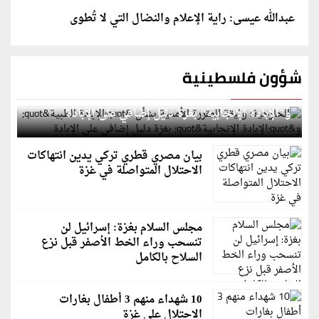
عبدالله عيسى: راية الإعلام والنضال التي لا تُطوى
شؤون فلسطينية
الخارجية: وثيقة المقررة الأممية بشأن "الإبادة الطبية"
و"الإبادة الإنجابية" بغزة دليل إضافي على الإبادة
بيان مصري قطري تركي يدين انتهاكات
الاحتلال المتواصلة في غزة
مجلس السلام بغزة: إسرائيل لن
تنسحب وراء الخط الأصفر قبل نزع
السلاح بالكامل
10 شهداء منهم 3 أطفال بغارات
الاحتلال على غزة