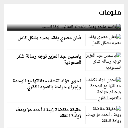
منوعات
قاسم ملحو يعتذر لزملائه الفنانين لهذا السبب
فنان مصري يفقد بصره بشكل كامل
ياسمين عبد العزيز توجّه رسالة شكر
للسعودية
نجوى فؤاد تكشف معاناتها مع الوحدة
وإجراء جراحة بالعمود الفقري
حقيقة مقاضاة زينة لـ أحمد عز بهدف
زيادة النفقة