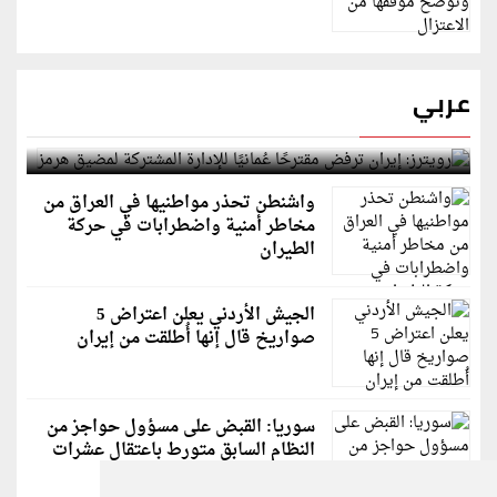
عربي
رويترز: إيران ترفض مقترحًا عُمانيًا للإدارة المشتركة
لمضيق هرمز
واشنطن تحذر مواطنيها في العراق من
مخاطر أمنية واضطرابات في حركة
الطيران
الجيش الأردني يعلن اعتراض 5
صواريخ قال إنها أُطلقت من إيران
سوريا: القبض على مسؤول حواجز من
النظام السابق متورط باعتقال عشرات
الشبان