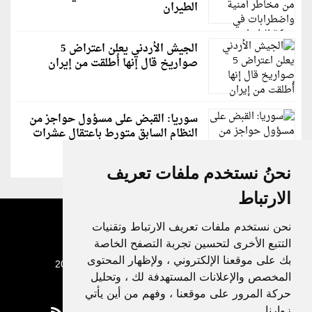
الطيران
الجيش الأردني يعلن اعتراض 5
صواريخ قال إنها أُطلقت من إيران
سوريا: القبض على مسؤول حواجز من
النظام السابق متورط باعتقال عشرات
الشبان
نحنُ نستخدم ملفات تعريف
الارتباط
نحن نستخدم ملفات تعريف الارتباط وتقنيات
التتبع الأخرى لتحسين تجربة التصفح الخاصة
بك على موقعنا الإلكتروني ، ولإظهار المحتوى
جميع الحقوق محفوظة لدنيا الوطن © 2003 - 2022
المخصص والإعلانات المستهدفة لك ، وتحليل
حركة المرور على موقعنا ، وفهم من أين يأتي
زوارنا.