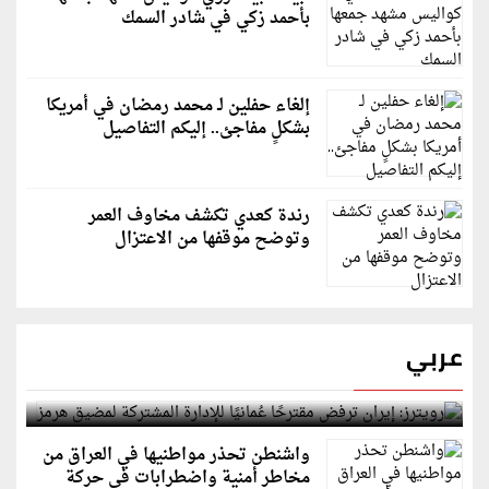
بأحمد زكي في شادر السمك
إلغاء حفلين لـ محمد رمضان في أمريكا
بشكلٍ مفاجئ.. إليكم التفاصيل
رندة كعدي تكشف مخاوف العمر
وتوضح موقفها من الاعتزال
عربي
رويترز: إيران ترفض مقترحًا عُمانيًا للإدارة المشتركة
لمضيق هرمز
واشنطن تحذر مواطنيها في العراق من
مخاطر أمنية واضطرابات في حركة