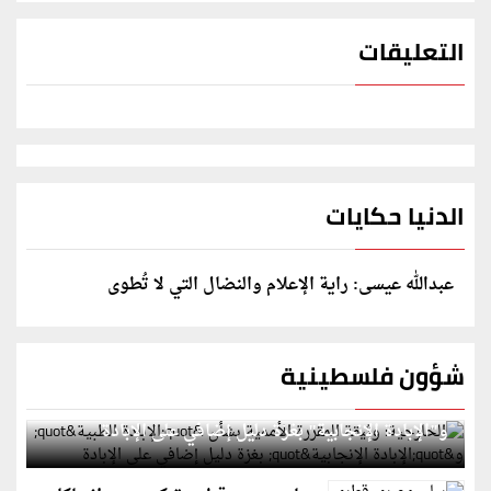
التعليقات
الدنيا حكايات
عبدالله عيسى: راية الإعلام والنضال التي لا تُطوى
شؤون فلسطينية
الخارجية: وثيقة المقررة الأممية بشأن "الإبادة الطبية"
و"الإبادة الإنجابية" بغزة دليل إضافي على الإبادة