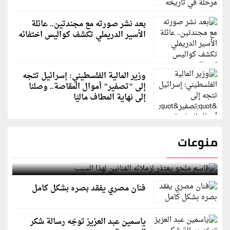
بعد نشر صورته مع مجندتين.. عائلة
الأسير الدريملي تكشف كواليس اختفائه
وزير المالية الفلسطيني: إسرائيل تتجه
إلى "تصفير" أموال المقاصة.. وصلنا
إلى نهاية المطاف ماليًا
منوعات
قاسم ملحو يعتذر لزملائه الفنانين لهذا السبب
فنان مصري يفقد بصره بشكل كامل
ياسمين عبد العزيز توجّه رسالة شكر