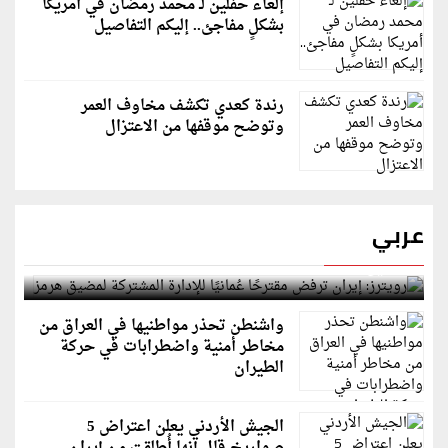
إلغاء حفلين لـ محمد رمضان في أمريكا
بشكلٍ مفاجئ.. إليكم التفاصيل
رندة كعدي تكشف مخاوف العمر
وتوضح موقفها من الاعتزال
عربي
رويترز: إيران ترفض مقترحًا عُمانيًا للإدارة المشتركة
لمضيق هرمز
واشنطن تحذر مواطنيها في العراق من
مخاطر أمنية واضطرابات في حركة
الطيران
الجيش الأردني يعلن اعتراض 5