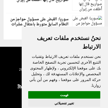
صواريخ قال إنها أُطلقت من إيران
سوريا: القبض على مسؤول حواجز من
النظام السابق متورط باعتقال عشرات
الشبان
نحنُ نستخدم ملفات تعريف
الارتباط
نحن نستخدم ملفات تعريف الارتباط وتقنيات
التتبع الأخرى لتحسين تجربة التصفح الخاصة
بك على موقعنا الإلكتروني ، ولإظهار المحتوى
جميع الحقوق محفوظة لدنيا الوطن © 2003 - 2022
المخصص والإعلانات المستهدفة لك ، وتحليل
حركة المرور على موقعنا ، وفهم من أين يأتي
زوارنا.
فهمت
Privacy Policy
تغيير تفضيلاتي
|