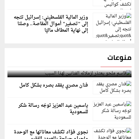
وزير المالية الفلسطيني: إسرائيل تتجه
إلى "تصفير" أموال المقاصة.. وصلنا
إلى نهاية المطاف ماليًا
منوعات
قاسم ملحو يعتذر لزملائه الفنانين لهذا السبب
فنان مصري يفقد بصره بشكل كامل
ياسمين عبد العزيز توجّه رسالة شكر
للسعودية
نجوى فؤاد تكشف معاناتها مع الوحدة
وإجراء جراحة بالعمود الفقري