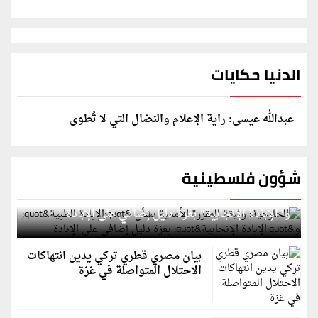
الدنيا حكايات
عبدالله عيسى: راية الإعلام والنضال التي لا تُطوى
شؤون فلسطينية
الخارجية: وثيقة المقررة الأممية بشأن "الإبادة الطبية"
و"الإبادة الإنجابية" بغزة دليل إضافي على الإبادة
بيان مصري قطري تركي يدين انتهاكات
الاحتلال المتواصلة في غزة