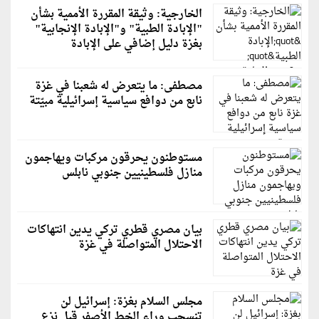
الخارجية: وثيقة المقررة الأممية بشأن
"الإبادة الطبية" و"الإبادة الإنجابية"
بغزة دليل إضافي على الإبادة
مصطفى: ما يتعرض له شعبنا في غزة
نابع من دوافع سياسية إسرائيلية مبيّتة
مستوطنون يحرقون مركبات ويهاجمون
منازل فلسطينيين جنوبي نابلس
بيان مصري قطري تركي يدين انتهاكات
الاحتلال المتواصلة في غزة
مجلس السلام بغزة: إسرائيل لن
تنسحب وراء الخط الأصفر قبل نزع