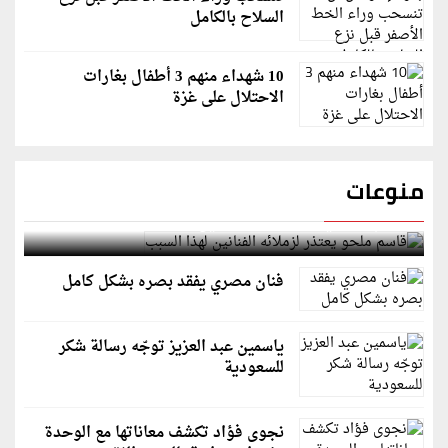
السلاح بالكامل
10 شهداء منهم 3 أطفال بغارات
الاحتلال على غزة
منوعات
قاسم ملحو يعتذر لزملائه الفنانين لهذا السبب
فنان مصري يفقد بصره بشكل كامل
ياسمين عبد العزيز توجّه رسالة شكر
للسعودية
نجوى فؤاد تكشف معاناتها مع الوحدة