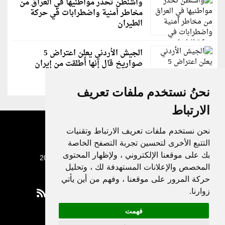
واشنطن تحذر مواطنيها في العراق من
مخاطر أمنية واضطرابات في حركة
الطيران
الجيش الأردني يعلن اعتراض 5
صواريخ قال إنها أُطلقت من إيران
نحنُ نستخدم ملفات تعريف
الارتباط
نحن نستخدم ملفات تعريف الارتباط وتقنيات
التتبع الأخرى لتحسين تجربة التصفح الخاصة
بك على موقعنا الإلكتروني ، ولإظهار المحتوى
جميع الحقوق محفوظة لدنيا الوطن © 2003 - 2022
المخصص والإعلانات المستهدفة لك ، وتحليل
حركة المرور على موقعنا ، وفهم من أين يأتي
زوارنا.
فهمت
Privacy Policy