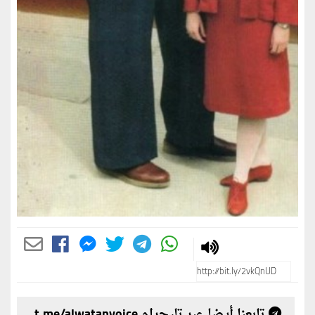
تابعنا أيضا عبر تليجرام t.me/alwatanvoice