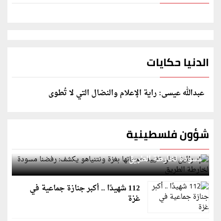
الدنيا حكايات
عبدالله عيسى: راية الإعلام والنضال التي لا تُطوى
شؤون فلسطينية
إسرائيل تعلن تقييد هجماتها بغزة ونتنياهو يكشف: رفضنا
مسودة لخارطة الطريق
112 شهيدًا .. أكبر جنازة جماعية في
غزة