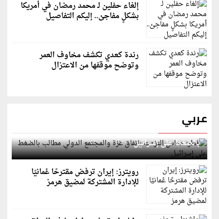
إلغاء حفلين لـ محمد رمضان في أمريكا
بشكلٍ مفاجئ.. إليكم التفاصيل
رندة كعدي تكشف مخاوف العمر
وتوضح موقفها من الاعتزال
عربي
قطر: حماس التزمت باتفاق غزة والمجتمع الدولي مطالب
بالضغط على إسرائيل
رويترز: إيران ترفض مقترحًا عُمانيًا
للإدارة المشتركة لمضيق هرمز