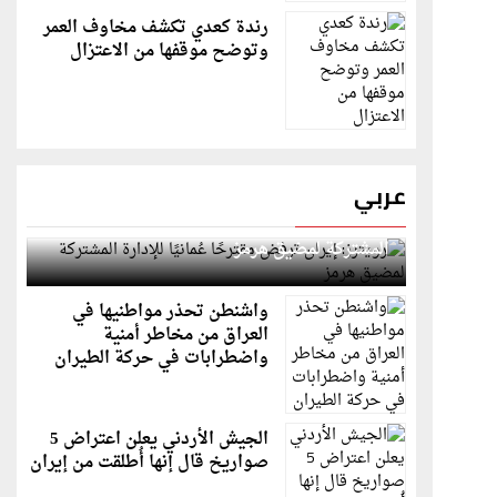
رندة كعدي تكشف مخاوف العمر
وتوضح موقفها من الاعتزال
عربي
رويترز: إيران ترفض مقترحًا عُمانيًا للإدارة
المشتركة لمضيق هرمز
واشنطن تحذر مواطنيها في
العراق من مخاطر أمنية
واضطرابات في حركة الطيران
الجيش الأردني يعلن اعتراض 5
صواريخ قال إنها أُطلقت من إيران