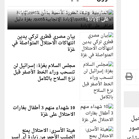
الخارجية: وثيقة المقررة الأممية بشأن "الإبادة
الطبية" و"الإبادة الإنجابية" بغزة دليل إضافي
على الإبادة
بيان مصري قطري تركي يدين
انتهاكات الاحتلال المتواصلة في
غزة
مجلس السلام بغزة: إسرائيل لن
تنسحب وراء الخط الأصفر قبل
نزع السلاح بالكامل
10 شهداء منهم 3 أطفال بغارات
الاحتلال على غزة
جيل
صور
هيئة الأسرى: الاحتلال يمنع
شاعر
الصليب الأحمر من زيارة أي أسير