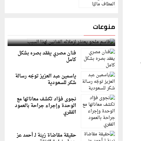
منوعات
قاسم ملحو يعتذر لزملائه الفنانين لهذا السبب
فنان مصري يفقد بصره بشكل
كامل
ياسمين عبد العزيز توجّه رسالة
شكر للسعودية
نجوى فؤاد تكشف معاناتها مع
الوحدة وإجراء جراحة بالعمود
الفقري
حقيقة مقاضاة زينة لـ أحمد عز