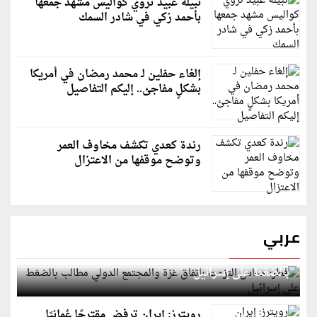
نبيلة عبيد تروي كواليس مشهد جمعها
بأحمد زكي في شادر السمك
إلغاء حفلين لـ محمد رمضان في أمريكا
بشكلٍ مفاجئ.. إليكم التفاصيل
رندة كعدي تكشف مخاوف العمر
وتوضح موقفها من الاعتزال
عربي
قطر: حماس التزمت باتفاق غزة والمجتمع الدولي مطالب
بالضغط على إسرائيل
رويترز: إيران ترفض مقترحًا عُمانيًا