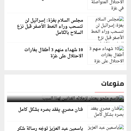
مجلس السلام بغزة: إسرائيل لن
تنسحب وراء الخط الأصفر قبل نزع
السلاح بالكامل
10 شهداء منهم 3 أطفال بغارات
الاحتلال على غزة
منوعات
قاسم ملحو يعتذر لزملائه الفنانين لهذا السبب
فنان مصري يفقد بصره بشكل كامل
ياسمين عبد العزيز توجّه رسالة شكر