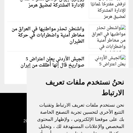
للإدارة المشتركة لمضيق هرمز
واشنطن تحذر مواطنيها في العراق من
مخاطر أمنية واضطرابات في حركة
الطيران
الجيش الأردني يعلن اعتراض 5
صواريخ قال إنها أُطلقت من إيران
نحنُ نستخدم ملفات تعريف
الارتباط
نحن نستخدم ملفات تعريف الارتباط وتقنيات
التتبع الأخرى لتحسين تجربة التصفح الخاصة
بك على موقعنا الإلكتروني ، ولإظهار المحتوى
جميع الحقوق محفوظة لدنيا الوطن © 2003 - 2022
المخصص والإعلانات المستهدفة لك ، وتحليل