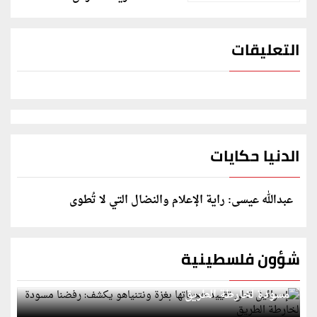
التعليقات
الدنيا حكايات
عبدالله عيسى: راية الإعلام والنضال التي لا تُطوى
شؤون فلسطينية
إسرائيل تعلن تقييد هجماتها بغزة ونتنياهو يكشف: رفضنا
مسودة لخارطة الطريق