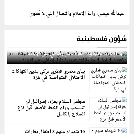
عبدالله عيسى: راية الإعلام والنضال التي لا تُطوى
شؤون فلسطينية
الخارجية: وثيقة المقررة الأممية بشأن "الإبادة الطبية"
و"الإبادة الإنجابية" بغزة دليل إضافي على الإبادة
بيان مصري قطري تركي يدين انتهاكات
الاحتلال المتواصلة في غزة
مجلس السلام بغزة: إسرائيل لن
تنسحب وراء الخط الأصفر قبل نزع
السلاح بالكامل
10 شهداء منهم 3 أطفال بغارات