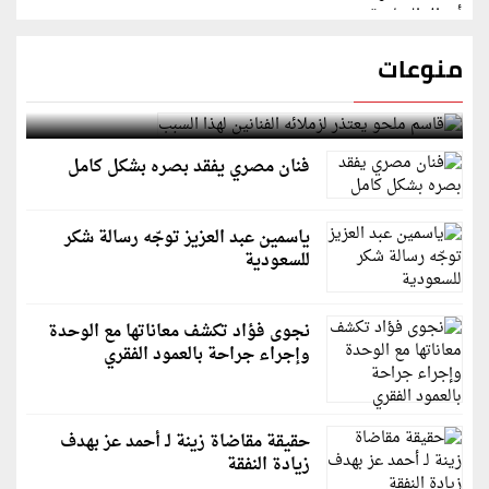
منوعات
قاسم ملحو يعتذر لزملائه الفنانين لهذا السبب
فنان مصري يفقد بصره بشكل كامل
ياسمين عبد العزيز توجّه رسالة شكر
للسعودية
نجوى فؤاد تكشف معاناتها مع الوحدة
وإجراء جراحة بالعمود الفقري
حقيقة مقاضاة زينة لـ أحمد عز بهدف
زيادة النفقة