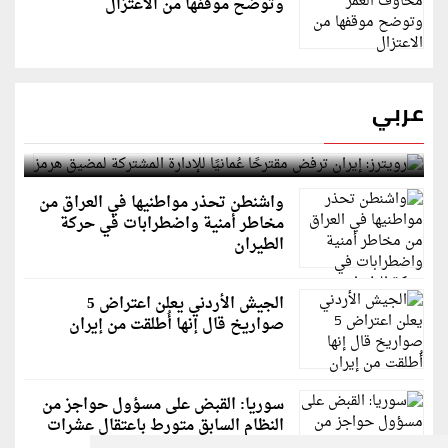
وتوضح موقفها من الاعتزال
عربي
رويترز: إيران ترفض مقترحًا عُمانيًا للإدارة المشتركة
لمضيق هرمز
واشنطن تحذر مواطنيها في العراق من
مخاطر أمنية واضطرابات في حركة
الطيران
الجيش الأردني يعلن اعتراض 5
صواريخ قال إنها أُطلقت من إيران
سوريا: القبض على مسؤول حواجز من
النظام السابق متورط باعتقال عشرات
الشبان