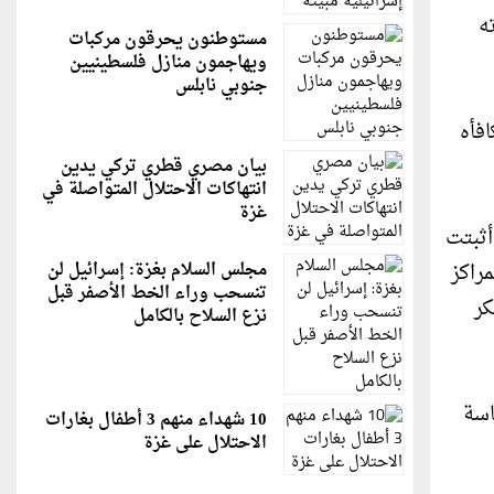
ه
مستوطنون يحرقون مركبات
ويهاجمون منازل فلسطينيين
جنوبي نابلس
فأه
بيان مصري قطري تركي يدين
انتهاكات الاحتلال المتواصلة في
غزة
لوى الكثيرة، ما هو إلا فتح لباب من أبواب الإدمان، وطبقا لموقع «Web MD».. أثبتت
راكز
مجلس السلام بغزة: إسرائيل لن
تنسحب وراء الخط الأصفر قبل
كر
نزع السلاح بالكامل
اسة
10 شهداء منهم 3 أطفال بغارات
الاحتلال على غزة