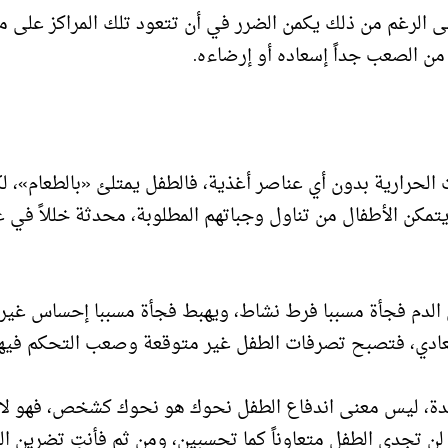
لى الرغم من ذلك يكمن الضرر في أن تتعود تلك المراكز على م
 من الصعب جداً إسعاده أو إرضاءه.
لحرارية بدون أي عناصر أغذية، فالطفل يمتلئ «بالطعام»، ل
مكن الأطفال من تناول وجباتهم المطلوبة، محدثة خللاً في 
الدم فجأة مسببا فرط نشاط، ويهبط فجأة مسببا إحساس غير
لعادي، فتصبح تصرفات الطفل غير متوقعة وصعب التحكم فيها
الجدة، ليس معنى اندفاع الطفل نحوك هو نحوك كشخص، فهو لا 
 تجدي الطفل متعاوناً كما تحسبين، ومن ثم فأنتِ تضرين ال