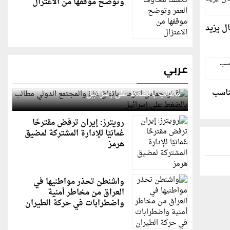
وتوضح موقفها من الاعتزال
ل يزيد
عربي
قطر: حماس التزمت باتفاق غزة والمجتمع الدولي
ناسب
مطالب بالضغط على إسرائيل
رويترز: إيران ترفض مقترحًا
عُمانيًا للإدارة المشتركة لمضيق
هرمز
واشنطن تحذر مواطنيها في
العراق من مخاطر أمنية
واضطرابات في حركة الطيران