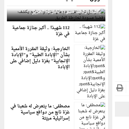
إسرائيل تعلن تقييد هجماتها بغزة ونتنياهو
يكشف: رفضنا مسودة لخارطة الطريق
112 شهيدًا .. أكبر جنازة جماعية
في غزة
الخارجية: وثيقة المقررة الأممية
بشأن "الإبادة الطبية" و"الإبادة
الإنجابية" بغزة دليل إضافي على
الإبادة
مصطفى: ما يتعرض له شعبنا في
غزة نابع من دوافع سياسية
إسرائيلية مبيّتة