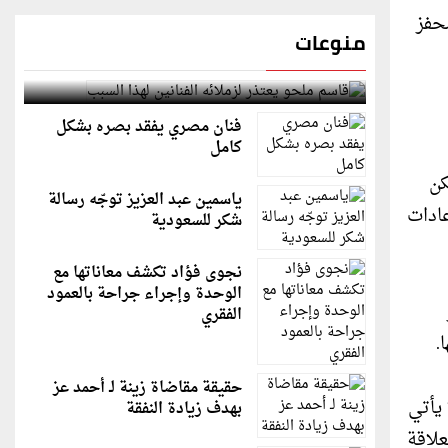
حفز
منوعات
قاسم ملحو يعتذر لزملائه الفنانين لهذا السبب
فنان مصري يفقد بصره بشكل
كامل
كن
ياسمين عبد العزيز توجّه رسالة
عادات
شكر للسعودية
نجوى فؤاد تكشف معاناتها مع
الوحدة وإجراء جراحة بالعمود
الفقري
.
حقيقة مقاضاة زينة لـ أحمد عز
يأتي
بهدف زيادة النفقة
علاقة