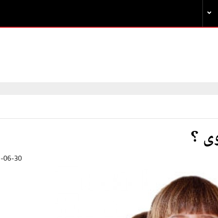
ى ؟
-06-30