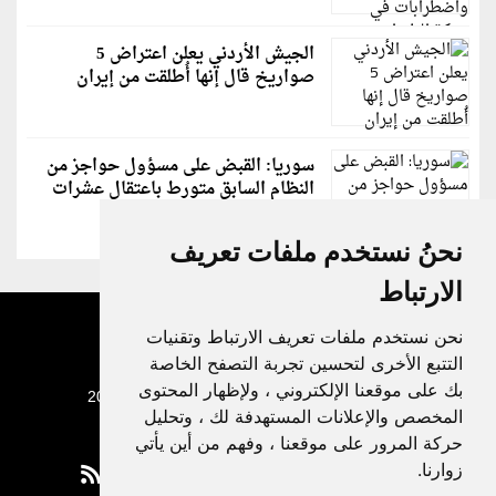
الجيش الأردني يعلن اعتراض 5
صواريخ قال إنها أُطلقت من إيران
سوريا: القبض على مسؤول حواجز من
النظام السابق متورط باعتقال عشرات
الشبان
نحنُ نستخدم ملفات تعريف
الارتباط
نحن نستخدم ملفات تعريف الارتباط وتقنيات
التتبع الأخرى لتحسين تجربة التصفح الخاصة
بك على موقعنا الإلكتروني ، ولإظهار المحتوى
جميع الحقوق محفوظة لدنيا الوطن © 2003 - 2022
المخصص والإعلانات المستهدفة لك ، وتحليل
حركة المرور على موقعنا ، وفهم من أين يأتي
زوارنا.