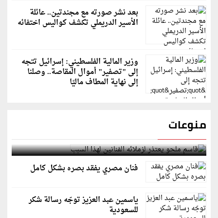
بعد نشر صورته مع مجندتين.. عائلة
الأسير الدريملي تكشف كواليس اختفائه
وزير المالية الفلسطيني: إسرائيل تتجه
إلى "تصفير" أموال المقاصة.. وصلنا
إلى نهاية المطاف ماليًا
منوعات
قاسم ملحو يعتذر لزملائه الفنانين لهذا السبب
فنان مصري يفقد بصره بشكل كامل
ياسمين عبد العزيز توجّه رسالة شكر
للسعودية