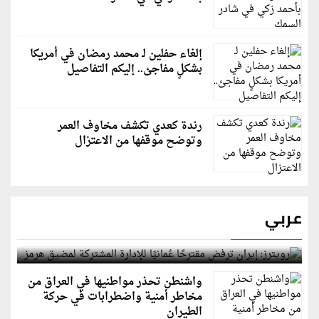
إلغاء حفلين لـ محمد رمضان في أمريكا
بشكلٍ مفاجئ.. إليكم التفاصيل
رندة كعدي تكشف مخاوف العمر
وتوضح موقفها من الاعتزال
عربي
رويترز: إيران ترفض مقترحًا عُمانيًا للإدارة المشتركة
لمضيق هرمز
واشنطن تحذر مواطنيها في العراق من
مخاطر أمنية واضطرابات في حركة
الطيران