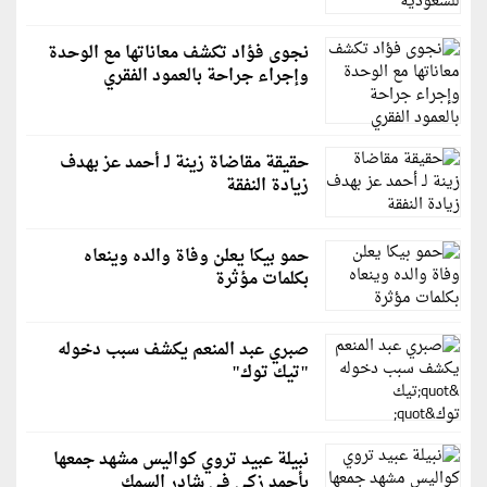
نجوى فؤاد تكشف معاناتها مع الوحدة
وإجراء جراحة بالعمود الفقري
حقيقة مقاضاة زينة لـ أحمد عز بهدف
زيادة النفقة
حمو بيكا يعلن وفاة والده وينعاه
بكلمات مؤثرة
صبري عبد المنعم يكشف سبب دخوله
"تيك توك"
نبيلة عبيد تروي كواليس مشهد جمعها
بأحمد زكي في شادر السمك