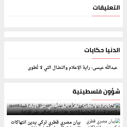
التعليقات
الدنيا حكايات
عبدالله عيسى: راية الإعلام والنضال التي لا تُطوى
شؤون فلسطينية
الخارجية: وثيقة المقررة الأممية بشأن "الإبادة الطبية"
و"الإبادة الإنجابية" بغزة دليل إضافي على الإبادة
بيان مصري قطري تركي يدين انتهاكات