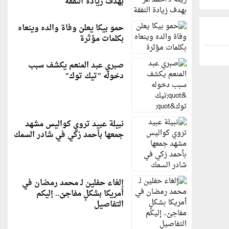
بهدف زيادة النفقة
حمو بيكا يعلن وفاة والده وينعاه
بكلمات مؤثرة
صبري عبد المنعم يكشف سبب
دخوله "تيك توك"
نبيلة عبيد تروي كواليس مشهد
جمعها بأحمد زكي في شادر السمك
إلغاء حفلين لـ محمد رمضان في
أمريكا بشكلٍ مفاجئ.. إليكم
التفاصيل