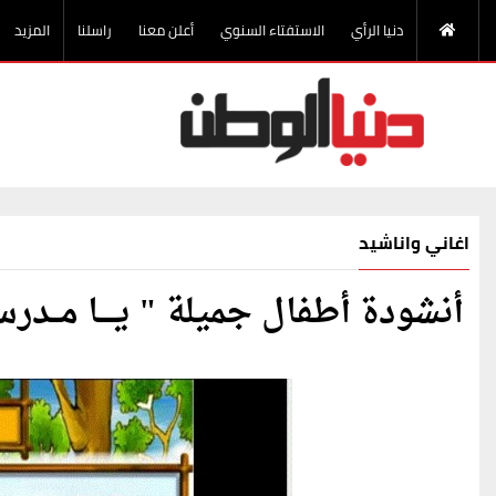
دنيا الرأي
الاستفتاء السنوي
أعلن معنا
راسلنا
المزيد
اغاني واناشيد
أنشودة أطفال جميلة " يــــا مــدرســـ