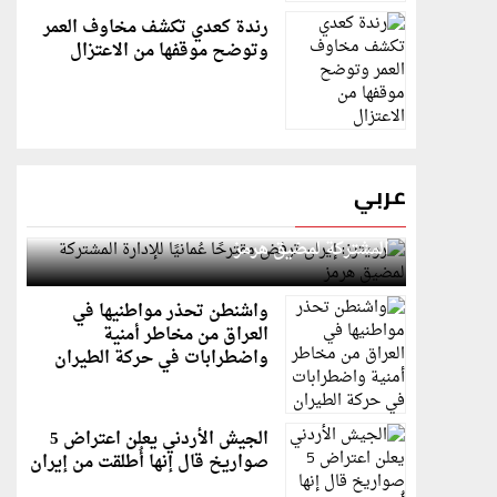
رندة كعدي تكشف مخاوف العمر
وتوضح موقفها من الاعتزال
عربي
رويترز: إيران ترفض مقترحًا عُمانيًا للإدارة
المشتركة لمضيق هرمز
واشنطن تحذر مواطنيها في
العراق من مخاطر أمنية
واضطرابات في حركة الطيران
الجيش الأردني يعلن اعتراض 5
صواريخ قال إنها أُطلقت من إيران