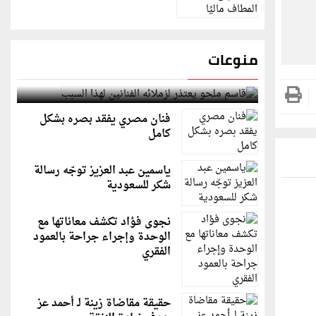
منوعات
قاسم ملحو يعتذر لزملائه الفنانين لهذا السبب
فنان مصري يفقد بصره بشكل
كامل
ياسمين عبد العزيز توجّه رسالة
شكر للسعودية
نجوى فؤاد تكشف معاناتها مع
الوحدة وإجراء جراحة بالعمود
الفقري
حقيقة مقاضاة زينة لـ أحمد عز