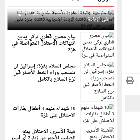
الخارجية: وثيقة المقررة الأممية بشأن "الإبادة
الطبية" و"الإبادة الإنجابية" بغزة دليل إضافي
على الإبادة
بيان مصري قطري تركي يدين
انتهاكات الاحتلال المتواصلة في
غزة
مجلس السلام بغزة: إسرائيل لن
تنسحب وراء الخط الأصفر قبل
نزع السلاح بالكامل
10 شهداء منهم 3 أطفال بغارات
الاحتلال على غزة
هيئة الأسرى: الاحتلال يمنع
الصليب الأحمر من زيارة أي أسير