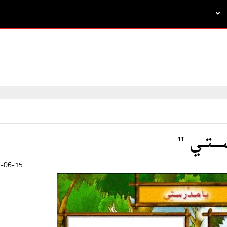
ــتــي "
-06-15