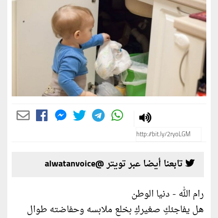
تابعنا أيضا عبر تويتر @alwatanvoice
رام الله - دنيا الوطن
​هل يفاجئكِ صغيركِ بخلع ملابسه وحفاضته طوال