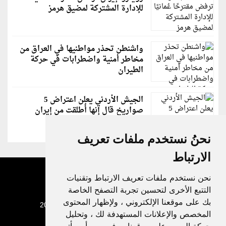
للإدارة المشتركة لمضيق هرمز
واشنطن تحذر مواطنيها في العراق من
مخاطر أمنية واضطرابات في حركة
الطيران
الجيش الأردني يعلن اعتراض 5
صواريخ قال إنها أُطلقت من إيران
نحنُ نستخدم ملفات تعريف
الارتباط
نحن نستخدم ملفات تعريف الارتباط وتقنيات
التتبع الأخرى لتحسين تجربة التصفح الخاصة
بك على موقعنا الإلكتروني ، ولإظهار المحتوى
جميع الحقوق محفوظة لدنيا الوطن © 2003 - 2022
المخصص والإعلانات المستهدفة لك ، وتحليل
حركة المرور على موقعنا ، وفهم من أين يأتي