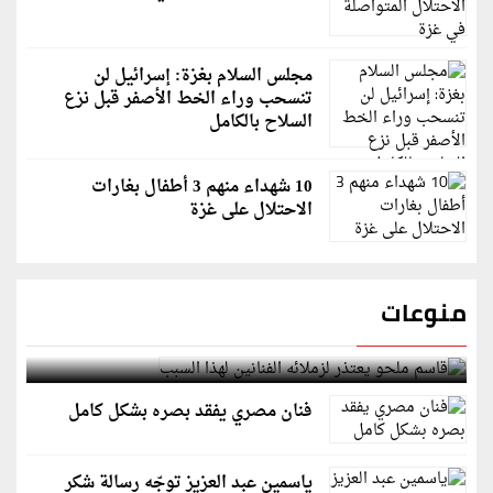
مجلس السلام بغزة: إسرائيل لن
تنسحب وراء الخط الأصفر قبل نزع
السلاح بالكامل
10 شهداء منهم 3 أطفال بغارات
الاحتلال على غزة
منوعات
قاسم ملحو يعتذر لزملائه الفنانين لهذا السبب
فنان مصري يفقد بصره بشكل كامل
ياسمين عبد العزيز توجّه رسالة شكر