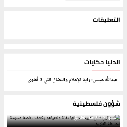
التعليقات
الدنيا حكايات
عبدالله عيسى: راية الإعلام والنضال التي لا تُطوى
شؤون فلسطينية
إسرائيل تعلن تقييد هجماتها بغزة ونتنياهو يكشف: رفضنا
مسودة لخارطة الطريق