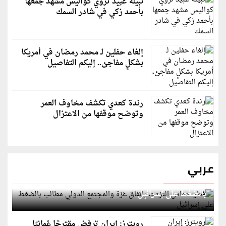
نبيلة عبيد تروي كواليس مشهد جمعها
بأحمد زكي في شادر السمك
إلغاء حفلين لـ محمد رمضان في أمريكا
بشكلٍ مفاجئ.. إليكم التفاصيل
رندة كعدي تكشف مخاوف العمر
وتوضح موقفها من الاعتزال
عربي
قطر: حماس التزمت باتفاق غزة والمجتمع الدولي مطالب
بالضغط على إسرائيل
رويترز: إيران ترفض مقترحًا عُمانيًا