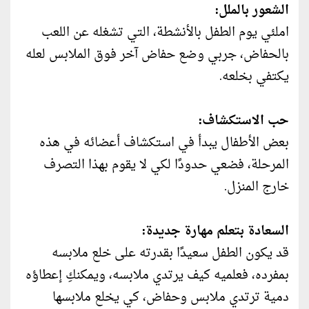
الشعور بالملل:
املئي يوم الطفل بالأنشطة، التي تشغله عن اللعب
بالحفاض، جربي وضع حفاض آخر فوق الملابس لعله
يكتفي بخلعه.
حب الاستكشاف:
بعض الأطفال يبدأ في استكشاف أعضائه في هذه
المرحلة، فضعي حدودًا لكي لا يقوم بهذا التصرف
خارج المنزل.
السعادة بتعلم مهارة جديدة:
قد يكون الطفل سعيدًا بقدرته على خلع ملابسه
بمفرده، فعلميه كيف يرتدي ملابسه، ويمكنكِ إعطاؤه
دمية ترتدي ملابس وحفاض، كي يخلع ملابسها