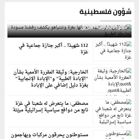
شؤون فلسطينية
إسرائيل تعلن تقييد هجماتها بغزة ونتنياهو يكشف: رفضنا
مسودة لخارطة الطريق
112 شهيدًا .. أكبر جنازة جماعية في
غزة
الخارجية: وثيقة المقررة الأممية بشأن
"الإبادة الطبية" و"الإبادة الإنجابية"
بغزة دليل إضافي على الإبادة
مصطفى: ما يتعرض له شعبنا في غزة
نابع من دوافع سياسية إسرائيلية مبيّتة
مستوطنون يحرقون مركبات ويهاجمون