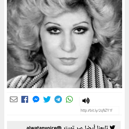
تابعنا أيضا عبر تويتر @alwatanvoice