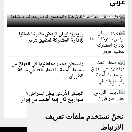
عربي
قطر: حماس التزمت باتفاق غزة والمجتمع الدولي مطالب
بالضغط على إسرائيل
رويترز: إيران ترفض مقترحًا عُمانيًا
للإدارة المشتركة لمضيق هرمز
واشنطن تحذر مواطنيها في العراق من
مخاطر أمنية واضطرابات في حركة
الطيران
الجيش الأردني يعلن اعتراض 5
صواريخ قال إنها أُطلقت من إيران
نحنُ نستخدم ملفات تعريف
الارتباط