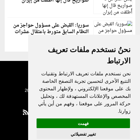
صواريخ قال إنها أُطلقت من إيران
سوريا: القبض على مسؤول حواجز من
النظام السابق متورط باعتقال عشرات
الشبان
نحنُ نستخدم ملفات تعريف
الارتباط
نحن نستخدم ملفات تعريف الارتباط وتقنيات
التتبع الأخرى لتحسين تجربة التصفح الخاصة
بك على موقعنا الإلكتروني ، ولإظهار المحتوى
جميع الحقوق محفوظة لدنيا الوطن © 2003 - 2022
المخصص والإعلانات المستهدفة لك ، وتحليل
حركة المرور على موقعنا ، وفهم من أين يأتي
زوارنا.
فهمت
Privacy Policy
تغيير تفضيلاتي
|