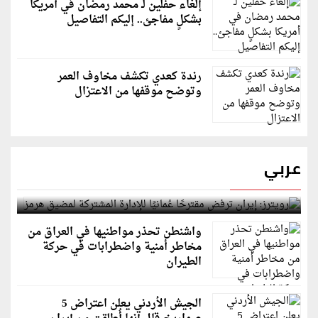
إلغاء حفلين لـ محمد رمضان في أمريكا
بشكلٍ مفاجئ.. إليكم التفاصيل
رندة كعدي تكشف مخاوف العمر
وتوضح موقفها من الاعتزال
عربي
رويترز: إيران ترفض مقترحًا عُمانيًا للإدارة المشتركة
لمضيق هرمز
واشنطن تحذر مواطنيها في العراق من
مخاطر أمنية واضطرابات في حركة
الطيران
الجيش الأردني يعلن اعتراض 5