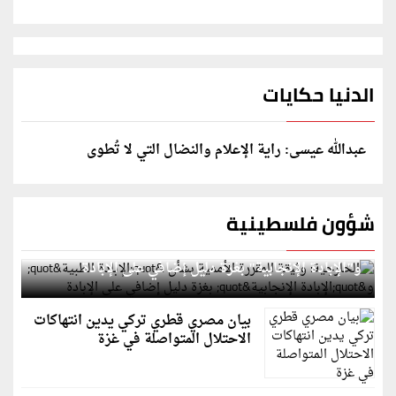
الدنيا حكايات
عبدالله عيسى: راية الإعلام والنضال التي لا تُطوى
شؤون فلسطينية
الخارجية: وثيقة المقررة الأممية بشأن "الإبادة الطبية"
و"الإبادة الإنجابية" بغزة دليل إضافي على الإبادة
بيان مصري قطري تركي يدين انتهاكات
الاحتلال المتواصلة في غزة