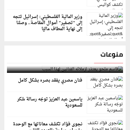
وزير المالية الفلسطيني: إسرائيل تتجه
إلى "تصفير" أموال المقاصة.. وصلنا
إلى نهاية المطاف ماليًا
منوعات
قاسم ملحو يعتذر لزملائه الفنانين لهذا السبب
فنان مصري يفقد بصره بشكل كامل
ياسمين عبد العزيز توجّه رسالة شكر
للسعودية
نجوى فؤاد تكشف معاناتها مع الوحدة