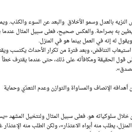
سم الشخص النزيه بالعدل وسمو الأخلاق والبعد عن السوء والكذب. وي
حيطين به بصراحة. والعكس صحيح، فعلى سبيل المثال عندما 
قول له إنه في العمل بينما هو في المنزل.
استيعاب التناقض، وبعد فترة من تكرار الأحداث يكتسب ويقتن
على قول الحقيقة ومكافأته على ذلك، حتى عندما يقترف خطأ م
لصدق».
لاق، ومن أهدافه الإنصاف والمساواة والتوازن وعدم التعدّي وحماية
 خلال سلوكياته هو. فعلى سبيل المثال ولنتخيل المشهد «ي
لمنزل، يطلب منه أبواه الاعتذار»، ولكن الطلب منه الإعتذار غ