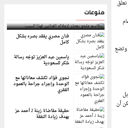
علّق
منوعات
قاسم ملحو يعتذر لزملائه الفنانين لهذا السبب
ام
فنان مصري يفقد بصره بشكل
كامل
، وتضع
ياسمين عبد العزيز توجّه رسالة
شكر للسعودية
نجوى فؤاد تكشف معاناتها مع
الوحدة وإجراء جراحة بالعمود
الفقري
بل
كن أن
حقيقة مقاضاة زينة لـ أحمد عز
بهدف زيادة النفقة