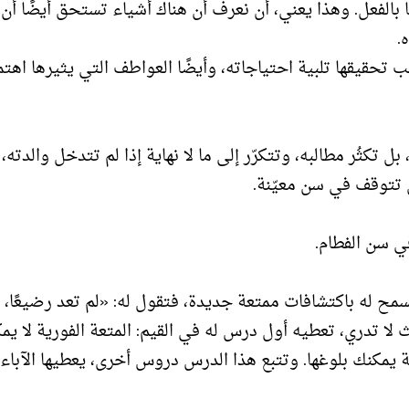
ا بالفعل. وهذا يعني، أن نعرف أن هناك أشياء تستحق أيضًا أن ن
ه.
ب تحقيقها تلبية احتياجاته، وأيضًا العواطف التي يثيرها اهتم
ل تكثُر مطالبه، وتتكرّر إلى ما لا نهاية إذا لم تتدخل والدته
أن تتوقف في سن معيّنة.
في سن الفطام.
لتسمح له باكتشافات ممتعة جديدة، فتقول له: «لم تعد رضيعًا، 
لا تدري، تعطيه أول درس له في القيم: المتعة الفورية لا يم
ة يمكنك بلوغها. وتتبع هذا الدرس دروس أخرى، يعطيها الآباء