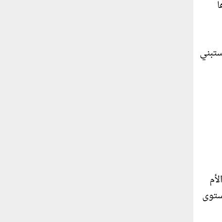
ا
ستبني
لأم
ستوى