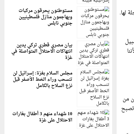
مستوطنون يحرقون مركبات
ة لها.
ويهاجمون منازل فلسطينيين
جنوبي نابلس
بيل
بيان مصري قطري تركي يدين
ننا
انتهاكات الاحتلال المتواصلة في
غزة
مجلس السلام بغزة: إسرائيل لن
تنسحب وراء الخط الأصفر قبل
نزع السلاح بالكامل
ن من
 تصبح
10 شهداء منهم 3 أطفال بغارات
الاحتلال على غزة