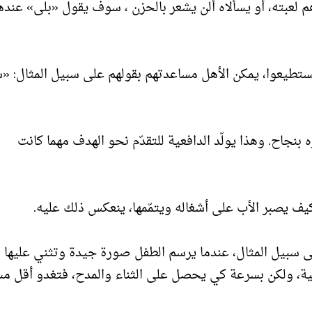
لعبته، أو يسألاه ألن يشعر بالحزن ، سوف يقول «بلى» عنده
م يستطيعوا، يمكن الأهل مساعدتهم بقولهم على سبيل المثال: «
 العمل لإنجازه بنجاح. وهذا يولّد الدافعية للتقدّم نحو الهدف مهما كانت
كيف يصبر الأب على أشغاله ويتمّمها، ينعكس ذلك عليه.
ى سبيل المثال، عندما يرسم الطفل صورة جيدة وتثني عليها ا
ية، ولكن بسرعة كي يحصل على الثناء والمدح، فتغدو أقل م