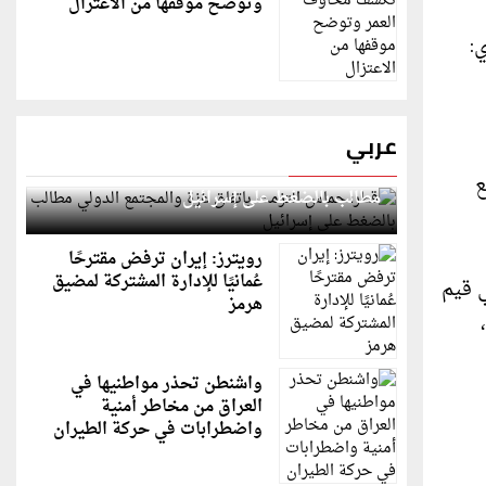
وتوضح موقفها من الاعتزال
:
عربي
قطر: حماس التزمت باتفاق غزة والمجتمع الدولي
ع
مطالب بالضغط على إسرائيل
رويترز: إيران ترفض مقترحًا
عُمانيًا للإدارة المشتركة لمضيق
ي قيم
هرمز
واشنطن تحذر مواطنيها في
العراق من مخاطر أمنية
واضطرابات في حركة الطيران