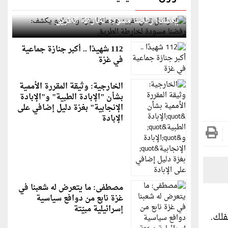
إسرائيل تعلن تقييد هجماتها بغزة ونتنياهو
يكشف: رفضنا مسودة لخارطة الطريق
112 شهيدًا .. أكبر جنازة جماعية
في غزة
الخارجية: وثيقة المقررة الأممية
بشأن "الإبادة الطبية" و"الإبادة
الإنجابية" بغزة دليل إضافي على
الإبادة
مصطفى: ما يتعرض له شعبنا في
غزة نابع من دوافع سياسية
إسرائيلية مبيّتة
فلك.