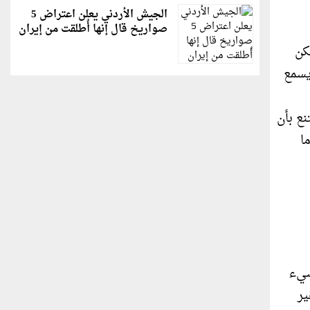
الجيش الأردني يعلن اعتراض 5
صواريخ قال إنها أُطلقت من إيران
مكن
يسمع
ع بأن
ا
سيء
ير