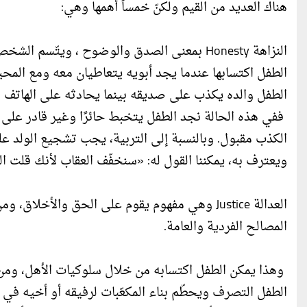
هناك العديد من القيم ولكنّ خمساً أهمها وهي:
النزاهة Honesty بمعنى الصدق والوضوح ، ويتّ
الطفل اكتسابها عندما يجد أبويه يتعاطيان معه ومع الم
الطفل والده يكذب على صديقه بينما يحادثه على الهاتف وي
ففي هذه الحالة نجد الطفل يتخبط حائرًا وغير قادر على 
الكذب مقبول. وبالنسبة إلى التربية، يجب تشجيع الولد 
ويعترف به، يمكننا القول له: «سنخفّف العقاب لأنك قلت ا
العدالة Justice وهي مفهوم يقوم على الحق والأخ
المصالح الفردية والعامة.
وهذا يمكن الطفل اكتسابه من خلال سلوكيات الأهل، ومن
الطفل التصرف ويحطّم بناء المكعّبات لرفيقه أو أخيه في ا