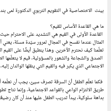
بينت الاختصاصية في التقويم التربوي الدكتورة لمى بنداق،
ما هي القاعدة الأساس للقيم؟
القاعدة الأولى في القيم هي التشديد على الاحترام حيث ك
المثال عندما نفسح في المجال لمرور سيّدة مسنّة، يعني أننا
تعلّمنا كيف نحترم الآخرين. وهذا ينطبق أيضًا على القيم ا
الصدق والشجاعة والشعور بالمسؤولية، قيم لا يتعلّمها الط
الاجتماعي الذي يكبر فيه والقيم التي ينقلها الوالدان إلي
فكما نعلّم الطفل أنّ السرقة تصرف سيئ، يجب أن نعلّمه أي
طريق الالتزام الواعي بالقواعد الاجتماعية، وإنما نتاج تط
بداهة سلوكية، يبدأ تدريب الطفل عليها منذ أن كان رضيعًا