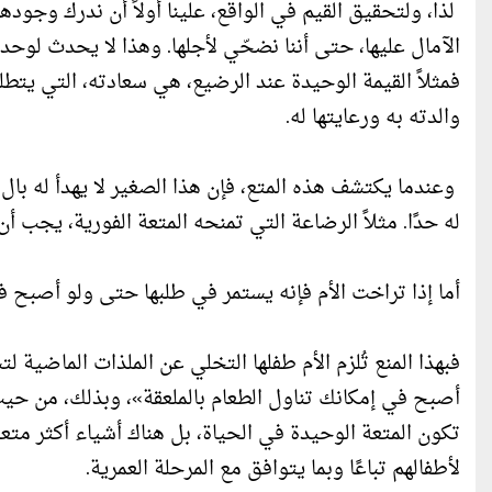
لذا، ولتحقيق القيم في الواقع، علينا أولاً أن ندرك وجوده
الآمال عليها، حتى أننا نضحّي لأجلها. وهذا لا يحدث لوحد
فمثلاً القيمة الوحيدة عند الرضيع، هي سعادته، التي يتطل
والدته به ورعايتها له.
وعندما يكتشف هذه المتع، فإن هذا الصغير لا يهدأ له بال، ب
له حدًا. مثلاً الرضاعة التي تمنحه المتعة الفورية، يجب 
أما إذا تراخت الأم فإنه يستمر في طلبها حتى ولو أصبح 
فبهذا المنع تُلزم الأم طفلها التخلي عن الملذات الماضية 
أصبح في إمكانك تناول الطعام بالملعقة»، وبذلك، من حيث 
تكون المتعة الوحيدة في الحياة، بل هناك أشياء أكثر متع
لأطفالهم تباعًا وبما يتوافق مع المرحلة العمرية.