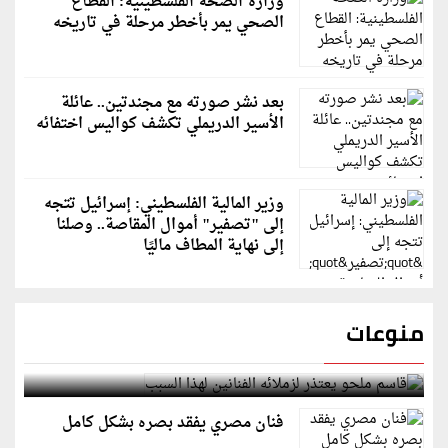
وزارة الصحة الفلسطينية: القطاع
الصحي يمر بأخطر مرحلة في تاريخه
بعد نشر صورته مع مجندتين.. عائلة
الأسير الدريملي تكشف كواليس اختفائه
وزير المالية الفلسطيني: إسرائيل تتجه
إلى "تصفير" أموال المقاصة.. وصلنا
إلى نهاية المطاف ماليًا
منوعات
قاسم ملحو يعتذر لزملائه الفنانين لهذا السبب
فنان مصري يفقد بصره بشكل كامل