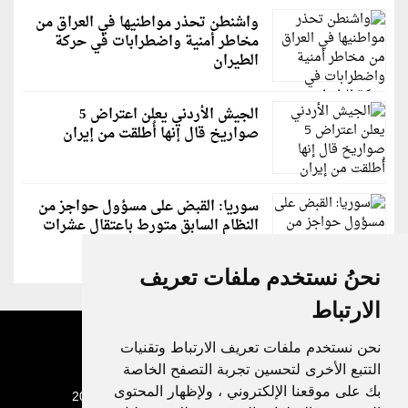
واشنطن تحذر مواطنيها في العراق من
مخاطر أمنية واضطرابات في حركة
الطيران
الجيش الأردني يعلن اعتراض 5
صواريخ قال إنها أُطلقت من إيران
سوريا: القبض على مسؤول حواجز من
النظام السابق متورط باعتقال عشرات
الشبان
نحنُ نستخدم ملفات تعريف
الارتباط
نحن نستخدم ملفات تعريف الارتباط وتقنيات
التتبع الأخرى لتحسين تجربة التصفح الخاصة
بك على موقعنا الإلكتروني ، ولإظهار المحتوى
جميع الحقوق محفوظة لدنيا الوطن © 2003 - 2022