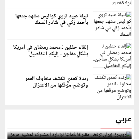
نبيلة عبيد تروي كواليس مشهد جمعها
بأحمد زكي في شادر السمك
إلغاء حفلين لـ محمد رمضان في أمريكا
بشكلٍ مفاجئ.. إليكم التفاصيل
رندة كعدي تكشف مخاوف العمر
وتوضح موقفها من الاعتزال
عربي
رويترز: إيران ترفض مقترحًا عُمانيًا للإدارة المشتركة
لمضيق هرمز