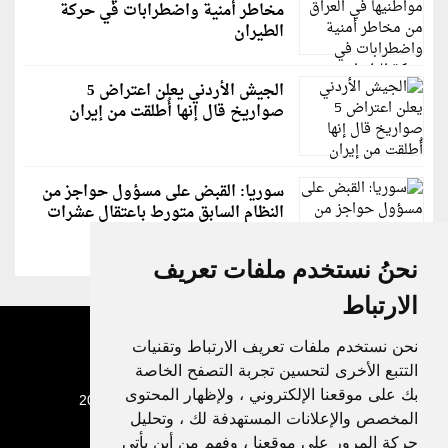
مخاطر أمنية واضطرابات في حركة
الطيران
الجيش الأردني يعلن اعتراض 5
صواريخ قال إنها أُطلقت من إيران
سوريا: القبض على مسؤول حواجز من
النظام السابق متورط باعتقال عشرات
الشبان
نحنُ نستخدم ملفات تعريف
الارتباط
نحن نستخدم ملفات تعريف الارتباط وتقنيات
التتبع الأخرى لتحسين تجربة التصفح الخاصة
بك على موقعنا الإلكتروني ، ولإظهار المحتوى
جميع الحقوق محفوظة لدنيا الوطن © 2003 - 2022
المخصص والإعلانات المستهدفة لك ، وتحليل
حركة المرور على موقعنا ، وفهم من أين يأتي