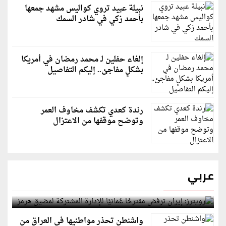
نبيلة عبيد تروي كواليس مشهد جمعها
بأحمد زكي في شادر السمك
إلغاء حفلين لـ محمد رمضان في أمريكا
بشكلٍ مفاجئ.. إليكم التفاصيل
رندة كعدي تكشف مخاوف العمر
وتوضح موقفها من الاعتزال
عربي
رويترز: إيران ترفض مقترحًا عُمانيًا للإدارة المشتركة
لمضيق هرمز
واشنطن تحذر مواطنيها في العراق من