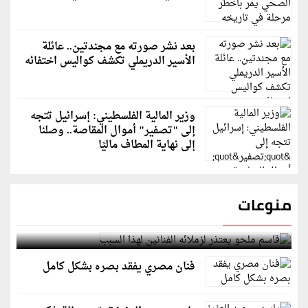
بعد نشر صورته مع مجندتين.. عائلة
الأسير الدريملي تكشف كواليس اختفائه
وزير المالية الفلسطيني: إسرائيل تتجه
إلى "تصفير" أموال المقاصة.. وصلنا
إلى نهاية المطاف ماليًا
منوعات
قاسم ملحو يعتذر لزملائه الفنانين لهذا السبب
فنان مصري يفقد بصره بشكل كامل