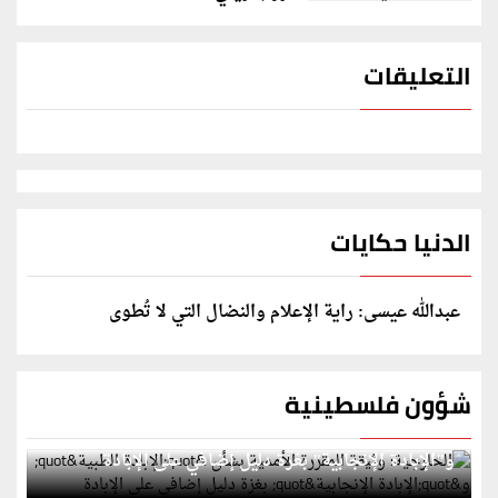
التعليقات
الدنيا حكايات
عبدالله عيسى: راية الإعلام والنضال التي لا تُطوى
شؤون فلسطينية
الخارجية: وثيقة المقررة الأممية بشأن "الإبادة الطبية"
و"الإبادة الإنجابية" بغزة دليل إضافي على الإبادة