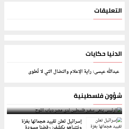
التعليقات
الدنيا حكايات
عبدالله عيسى: راية الإعلام والنضال التي لا تُطوى
شؤون فلسطينية
الرئيس ينعى سفير فلسطين لدى مصر دياب اللوح
إسرائيل تعلن تقييد هجماتها بغزة
ونتنياهو يكشف: رفضنا مسودة