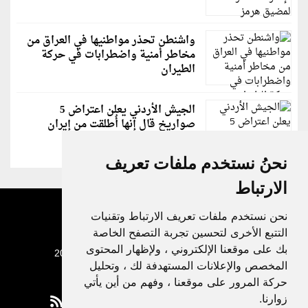
واشنطن تحذر مواطنيها في العراق من
مخاطر أمنية واضطرابات في حركة
الطيران
الجيش الأردني يعلن اعتراض 5
صواريخ قال إنها أُطلقت من إيران
نحنُ نستخدم ملفات تعريف
الارتباط
نحن نستخدم ملفات تعريف الارتباط وتقنيات
التتبع الأخرى لتحسين تجربة التصفح الخاصة
بك على موقعنا الإلكتروني ، ولإظهار المحتوى
جميع الحقوق محفوظة لدنيا الوطن © 2003 - 2022
المخصص والإعلانات المستهدفة لك ، وتحليل
حركة المرور على موقعنا ، وفهم من أين يأتي
زوارنا.