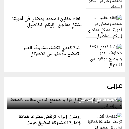
إلغاء حفلين لـ محمد رمضان في أمريكا
بشكلٍ مفاجئ.. إليكم التفاصيل
رندة كعدي تكشف مخاوف العمر
وتوضح موقفها من الاعتزال
عربي
قطر: حماس التزمت باتفاق غزة والمجتمع الدولي مطالب
بالضغط على إسرائيل
رويترز: إيران ترفض مقترحًا عُمانيًا
للإدارة المشتركة لمضيق هرمز