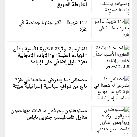
لخارطة الطريق
112 شهيدًا .. أكبر جنازة جماعية في
غزة
الخارجية: وثيقة المقررة الأممية بشأن
"الإبادة الطبية" و"الإبادة الإنجابية"
بغزة دليل إضافي على الإبادة
مصطفى: ما يتعرض له شعبنا في غزة
نابع من دوافع سياسية إسرائيلية مبيّتة
مستوطنون يحرقون مركبات ويهاجمون
منازل فلسطينيين جنوبي نابلس