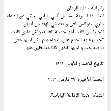
رام الله - دنيا الوطن
الحديقة السرية مسلسل أنمي ياباني يحكي عن الطفلة
ماري لينوكس التي ولدت في الهند من أبوين
انجليزيين،كانت أمها جميلة للغاية، ولكن ماري كانت
تحت رعاية الخدم على الدوام،ولم يكن لديها حتى
فرصة حب والديها اللذين كانا منشغلين عنها.
تاريخ الإصدار الأولي: ١٩٩١
الحلقة الأخيرة: ٢٧ مارس، ١٩٩٢
الشبكة: هيئة الإذاعة اليابانية.