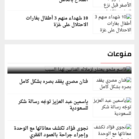
السلاح بالكامل
10 شهداء منهم 3 أطفال بغارات
الاحتلال على غزة
منوعات
قاسم ملحو يعتذر لزملائه الفنانين لهذا السبب
فنان مصري يفقد بصره بشكل كامل
ياسمين عبد العزيز توجّه رسالة شكر
للسعودية
نجوى فؤاد تكشف معاناتها مع الوحدة
وإجراء جراحة بالعمود الفقري