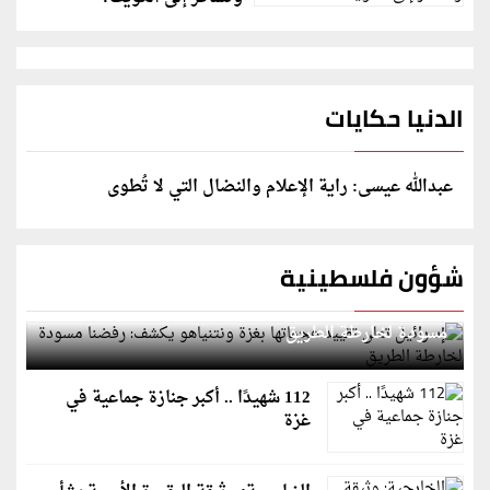
الدنيا حكايات
عبدالله عيسى: راية الإعلام والنضال التي لا تُطوى
شؤون فلسطينية
إسرائيل تعلن تقييد هجماتها بغزة ونتنياهو يكشف: رفضنا
مسودة لخارطة الطريق
112 شهيدًا .. أكبر جنازة جماعية في
غزة