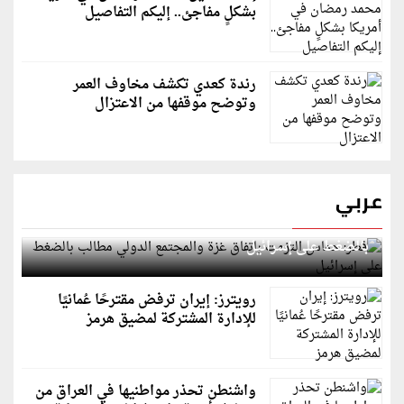
بشكلٍ مفاجئ.. إليكم التفاصيل
رندة كعدي تكشف مخاوف العمر
وتوضح موقفها من الاعتزال
عربي
قطر: حماس التزمت باتفاق غزة والمجتمع الدولي مطالب
بالضغط على إسرائيل
رويترز: إيران ترفض مقترحًا عُمانيًا
للإدارة المشتركة لمضيق هرمز
واشنطن تحذر مواطنيها في العراق من