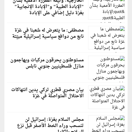
الخارجية: وثيقة المقررة الأممية بشأن
"الإبادة الطبية" و"الإبادة الإنجابية"
بغزة دليل إضافي على الإبادة
مصطفى: ما يتعرض له شعبنا في غزة
نابع من دوافع سياسية إسرائيلية مبيّتة
مستوطنون يحرقون مركبات ويهاجمون
منازل فلسطينيين جنوبي نابلس
بيان مصري قطري تركي يدين انتهاكات
الاحتلال المتواصلة في غزة
مجلس السلام بغزة: إسرائيل لن
تنسحب وراء الخط الأصفر قبل نزع