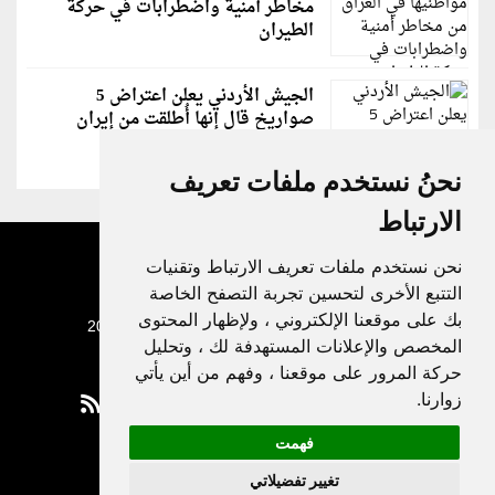
مخاطر أمنية واضطرابات في حركة
الطيران
الجيش الأردني يعلن اعتراض 5
صواريخ قال إنها أُطلقت من إيران
نحنُ نستخدم ملفات تعريف
الارتباط
نحن نستخدم ملفات تعريف الارتباط وتقنيات
التتبع الأخرى لتحسين تجربة التصفح الخاصة
بك على موقعنا الإلكتروني ، ولإظهار المحتوى
جميع الحقوق محفوظة لدنيا الوطن © 2003 - 2022
المخصص والإعلانات المستهدفة لك ، وتحليل
حركة المرور على موقعنا ، وفهم من أين يأتي
زوارنا.
فهمت
Privacy Policy
تغيير تفضيلاتي
|