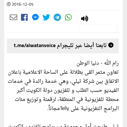
2016-12-05
تابعنا أيضا عبر تليجرام t.me/alwatanvoice
رام الله - دنيا الوطن
تعاون مثمر القى بظلالة على الساحة الاعلامية باعلان
الاتفاق بين شركة تيلي، وهي خدمة رائدة في خدمات
الفيديو حسب الطلب و تلفزيون دولة الكويت أكبر
محطة تلفزيونية في المنطقة، لرقمنة وتوزيع مئات
البرامج التفزيونية على Tellyمجاناً.
تيلي طرحت أول مجموعة من برامج تلفزيون الكويت