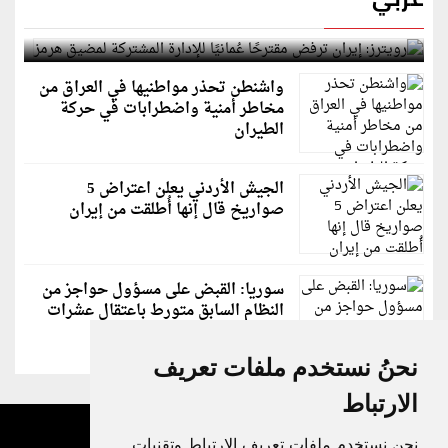
رويترز: إيران ترفض مقترحًا عُمانيًا للإدارة المشتركة
لمضيق هرمز
واشنطن تحذر مواطنيها في العراق من
مخاطر أمنية واضطرابات في حركة
الطيران
الجيش الأردني يعلن اعتراض 5
صواريخ قال إنها أُطلقت من إيران
سوريا: القبض على مسؤول حواجز من
النظام السابق متورط باعتقال عشرات
الشبان
نحنُ نستخدم ملفات تعريف
الارتباط
نحن نستخدم ملفات تعريف الارتباط وتقنيات