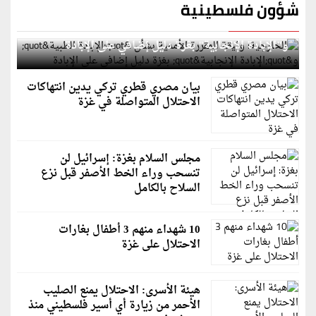
شؤون فلسطينية
الخارجية: وثيقة المقررة الأممية بشأن "الإبادة الطبية"
و"الإبادة الإنجابية" بغزة دليل إضافي على الإبادة
بيان مصري قطري تركي يدين انتهاكات
الاحتلال المتواصلة في غزة
مجلس السلام بغزة: إسرائيل لن
تنسحب وراء الخط الأصفر قبل نزع
السلاح بالكامل
10 شهداء منهم 3 أطفال بغارات
الاحتلال على غزة
هيئة الأسرى: الاحتلال يمنع الصليب
الأحمر من زيارة أي أسير فلسطيني منذ