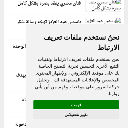
فنان مصري يفقد بصره بشكل كامل
ياسمين عبد العزيز توجّه رسالة شكر
للسعودية
نحنُ نستخدم ملفات تعريف
نجوى فؤاد تكشف معاناتها مع الوحدة
الارتباط
وإجراء جراحة بالعمود الفقري
نحن نستخدم ملفات تعريف الارتباط وتقنيات
التتبع الأخرى لتحسين تجربة التصفح الخاصة
بك على موقعنا الإلكتروني ، ولإظهار المحتوى
حقيقة مقاضاة زينة لـ أحمد عز بهدف
المخصص والإعلانات المستهدفة لك ، وتحليل
زيادة النفقة
حركة المرور على موقعنا ، وفهم من أين يأتي
زوارنا.
حمو بيكا يعلن وفاة والده وينعاه
بكلمات مؤثرة
فهمت
تغيير تفضيلاتي
صبري عبد المنعم يكشف سبب دخوله