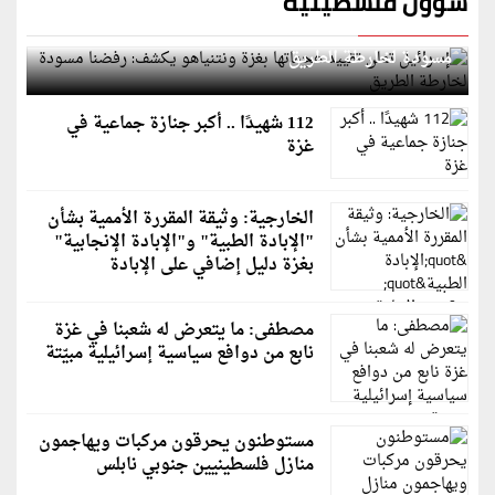
شؤون فلسطينية
إسرائيل تعلن تقييد هجماتها بغزة ونتنياهو يكشف: رفضنا
مسودة لخارطة الطريق
112 شهيدًا .. أكبر جنازة جماعية في
غزة
الخارجية: وثيقة المقررة الأممية بشأن
"الإبادة الطبية" و"الإبادة الإنجابية"
بغزة دليل إضافي على الإبادة
مصطفى: ما يتعرض له شعبنا في غزة
نابع من دوافع سياسية إسرائيلية مبيّتة
مستوطنون يحرقون مركبات ويهاجمون
منازل فلسطينيين جنوبي نابلس