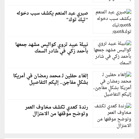
صبري عبد المنعم يكشف سبب دخوله
"تيك توك"
نبيلة عبيد تروي كواليس مشهد جمعها
بأحمد زكي في شادر السمك
إلغاء حفلين لـ محمد رمضان في أمريكا
بشكلٍ مفاجئ.. إليكم التفاصيل
رندة كعدي تكشف مخاوف العمر
وتوضح موقفها من الاعتزال