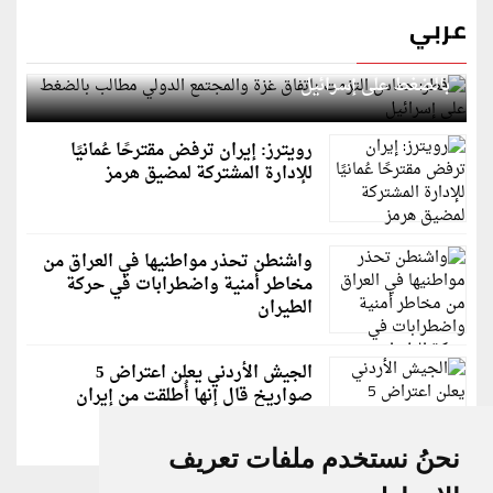
عربي
قطر: حماس التزمت باتفاق غزة والمجتمع الدولي مطالب
بالضغط على إسرائيل
رويترز: إيران ترفض مقترحًا عُمانيًا
للإدارة المشتركة لمضيق هرمز
واشنطن تحذر مواطنيها في العراق من
مخاطر أمنية واضطرابات في حركة
الطيران
الجيش الأردني يعلن اعتراض 5
صواريخ قال إنها أُطلقت من إيران
نحنُ نستخدم ملفات تعريف