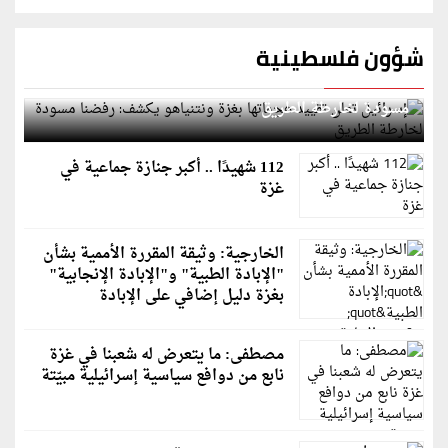
شؤون فلسطينية
إسرائيل تعلن تقييد هجماتها بغزة ونتنياهو يكشف: رفضنا
مسودة لخارطة الطريق
112 شهيدًا .. أكبر جنازة جماعية في
غزة
الخارجية: وثيقة المقررة الأممية بشأن
"الإبادة الطبية" و"الإبادة الإنجابية"
بغزة دليل إضافي على الإبادة
مصطفى: ما يتعرض له شعبنا في غزة
نابع من دوافع سياسية إسرائيلية مبيّتة