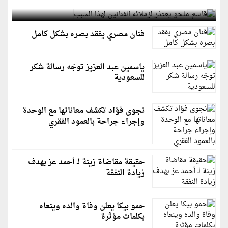
قاسم ملحو يعتذر لزملائه الفنانين لهذا السبب
فنان مصري يفقد بصره بشكل كامل
ياسمين عبد العزيز توجّه رسالة شكر
للسعودية
نجوى فؤاد تكشف معاناتها مع الوحدة
وإجراء جراحة بالعمود الفقري
حقيقة مقاضاة زينة لـ أحمد عز بهدف
زيادة النفقة
حمو بيكا يعلن وفاة والده وينعاه
بكلمات مؤثرة