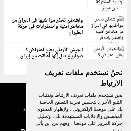
واشنطن تحذر مواطنيها في العراق من
مخاطر أمنية واضطرابات في حركة
الطيران
الجيش الأردني يعلن اعتراض 5
صواريخ قال إنها أُطلقت من إيران
نحنُ نستخدم ملفات تعريف
الارتباط
نحن نستخدم ملفات تعريف الارتباط وتقنيات
التتبع الأخرى لتحسين تجربة التصفح الخاصة
بك على موقعنا الإلكتروني ، ولإظهار المحتوى
جميع الحقوق محفوظة لدنيا الوطن © 2003 - 2022
المخصص والإعلانات المستهدفة لك ، وتحليل
حركة المرور على موقعنا ، وفهم من أين يأتي
زوارنا.