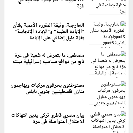
112 شهيدًا .. أكبر جنازة جماعية في
غزة
الخارجية: وثيقة المقررة الأممية بشأن
"الإبادة الطبية" و"الإبادة الإنجابية"
بغزة دليل إضافي على الإبادة
مصطفى: ما يتعرض له شعبنا في غزة
نابع من دوافع سياسية إسرائيلية مبيّتة
مستوطنون يحرقون مركبات ويهاجمون
منازل فلسطينيين جنوبي نابلس
بيان مصري قطري تركي يدين انتهاكات
الاحتلال المتواصلة في غزة