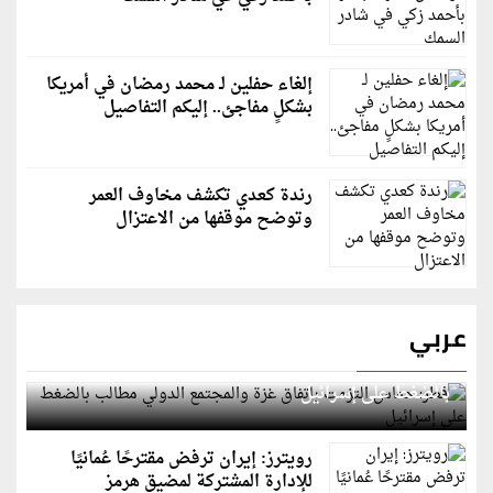
إلغاء حفلين لـ محمد رمضان في أمريكا
بشكلٍ مفاجئ.. إليكم التفاصيل
رندة كعدي تكشف مخاوف العمر
وتوضح موقفها من الاعتزال
عربي
قطر: حماس التزمت باتفاق غزة والمجتمع الدولي مطالب
بالضغط على إسرائيل
رويترز: إيران ترفض مقترحًا عُمانيًا
للإدارة المشتركة لمضيق هرمز