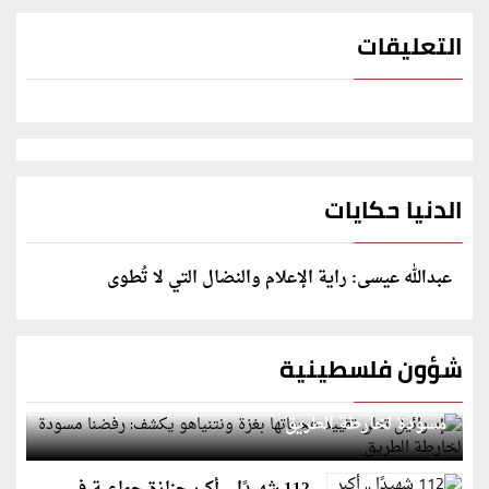
التعليقات
الدنيا حكايات
عبدالله عيسى: راية الإعلام والنضال التي لا تُطوى
شؤون فلسطينية
إسرائيل تعلن تقييد هجماتها بغزة ونتنياهو يكشف: رفضنا
مسودة لخارطة الطريق