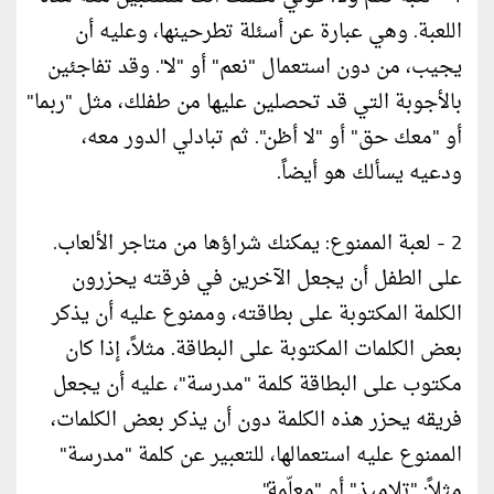
اللعبة. وهي عبارة عن أسئلة تطرحينها، وعليه أن
يجيب، من دون استعمال "نعم" أو "لا". وقد تفاجئين
بالأجوبة التي قد تحصلين عليها من طفلك، مثل "ربما"
أو "معك حق" أو "لا أظن". ثم تبادلي الدور معه،
ودعيه يسألك هو أيضاً.
2 - لعبة الممنوع: يمكنك شراؤها من متاجر الألعاب.
على الطفل أن يجعل الآخرين في فرقته يحزرون
الكلمة المكتوبة على بطاقته، وممنوع عليه أن يذكر
بعض الكلمات المكتوبة على البطاقة. مثلاً، إذا كان
مكتوب على البطاقة كلمة "مدرسة"، عليه أن يجعل
فريقه يحزر هذه الكلمة دون أن يذكر بعض الكلمات،
الممنوع عليه استعمالها، للتعبير عن كلمة "مدرسة"
مثلاً: "تلاميذ" أو "معلّمة".