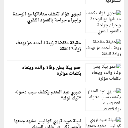
نجوى فؤاد تكشف معاناتها مع الوحدة
وإجراء جراحة بالعمود الفقري
حقيقة مقاضاة زينة لـ أحمد عز بهدف
زيادة النفقة
حمو بيكا يعلن وفاة والده وينعاه
بكلمات مؤثرة
صبري عبد المنعم يكشف سبب دخوله
"تيك توك"
نبيلة عبيد تروي كواليس مشهد جمعها
بأحمد زكي في شادر السمك