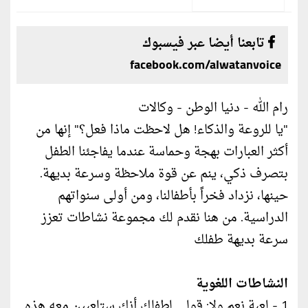
تابعنا أيضا عبر فيسبوك
facebook.com/alwatanvoice
رام الله - دنيا الوطن - وكالات
"يا للروعة والذكاء! هل لاحظت ماذا فعل؟" إنها من
أكثر العبارات بهجة وحماسة عندما يفاجئنا الطفل
بتصرف ذكي، ينم عن قوة ملاحظة وسرعة بديهة.
حينها، نزداد فخراً بأطفالنا، ومن أولى سنواتهم
الدراسية. من هنا نقدم لك مجموعة نشاطات تعزز
سرعة بديهة طفلك
النشاطات اللغوية
1 - لعبة نعم ولا: قولي لطفلك أنك ستلعبين معه هذه