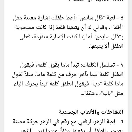
3 - لعبة "قال سايمن": أعط طفلك إشارة معينة مثل
"أقفز"، وقولي له أن يتبعها فقط إذا كانت مصحوبة
بـ"قال سايمن". أما إذا كانت الإشارة منفردة، فعلى
الطفل ألا يتبعها.
4 - تسلسل الكلمات: تبدأ ماما بقول كلمة، فيقول
الطفل كلمة تبدأ بآخر حرف من كلمة ماما. مثلاً تقول
ماما كلمة "دب" فيقول الطفل كلمة تبدأ بحرف الباء
مثل "باب"، وهكذا...
النشاطات والألعاب الجسدية
1 - لعبة الزهر: ارفقي مع رقم في الزهر حركة معينة
يتوجب الطفل أن يفعلها. مثلاً: عندما نرمي الزهر