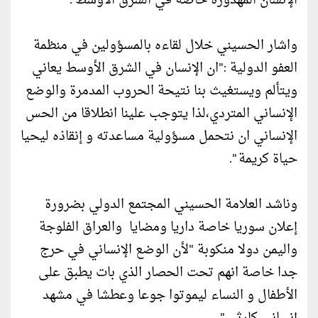
الإنسان المهدورة خاصة في الشرق الأوسط".
واشار الحسيني خلال لقاءه بالمسؤولين في منظمة
العفو الدولية :"ان الإنسان في الشرق الأوسط يعاني
ويتألم ويستغيث بنا نتيحة الحروب المدمرة والوضع
الإنساني المتردي،لذا يتوجب علينا انطلاقا من الحس
الإنساني ان نتحمل مسؤولية مساعدته و إنقاذه ليحيا
حياة كريمة ".
وناشد العلامة الحسيني المجتمع الدولي بضرورة
إعلان سوريا خاصة داريا ومضايا والعراق الفلوجة
واليمن دولا منكوبة "لأن الوضع الإنساني في حرج
جدا خاصة انهم تحت الحصار الذي بات يطبق على
الأطفال و النساء ليموتوا جوعا وعطشا في مشهد