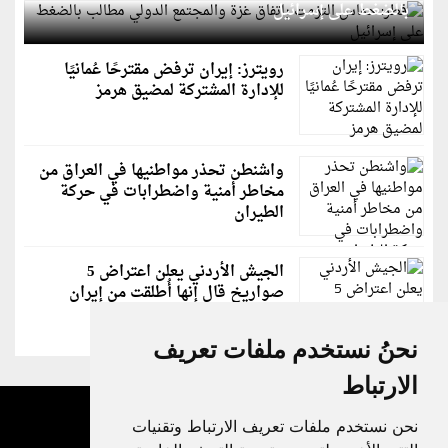
بالضغط على إسرائيل
رويترز: إيران ترفض مقترحًا عُمانيًا
للإدارة المشتركة لمضيق هرمز
واشنطن تحذر مواطنيها في العراق من
مخاطر أمنية واضطرابات في حركة
الطيران
الجيش الأردني يعلن اعتراض 5
صواريخ قال إنها أُطلقت من إيران
نحنُ نستخدم ملفات تعريف
الارتباط
نحن نستخدم ملفات تعريف الارتباط وتقنيات