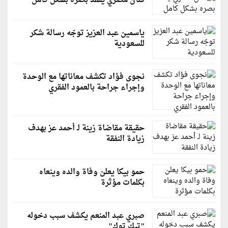
فنان مصري يفقد بصره بشكل كامل
ياسمين عبد العزيز توجّه رسالة شكر
للسعودية
نجوى فؤاد تكشف معاناتها مع الوحدة
وإجراء جراحة بالعمود الفقري
حقيقة مقاضاة زينة لـ أحمد عز بهدف
زيادة النفقة
حمو بيكا يعلن وفاة والده وينعاه
بكلمات مؤثرة
صبري عبد المنعم يكشف سبب دخوله
"تيك توك"