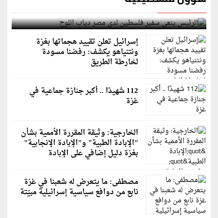
الرئيس ينعى سفير فلسطين لدى مصر دياب اللوح
إسرائيل تعلن تقييد هجماتها بغزة
ونتنياهو يكشف: رفضنا مسودة
لخارطة الطريق
112 شهيدًا .. أكبر جنازة جماعية في
غزة
الخارجية: وثيقة المقررة الأممية بشأن
"الإبادة الطبية" و"الإبادة الإنجابية"
بغزة دليل إضافي على الإبادة
مصطفى: ما يتعرض له شعبنا في غزة
نابع من دوافع سياسية إسرائيلية مبيّتة