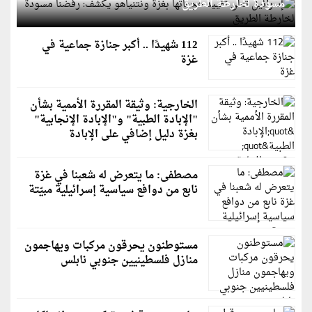
مسودة لخارطة الطريق
112 شهيدًا .. أكبر جنازة جماعية في
غزة
الخارجية: وثيقة المقررة الأممية بشأن
"الإبادة الطبية" و"الإبادة الإنجابية"
بغزة دليل إضافي على الإبادة
مصطفى: ما يتعرض له شعبنا في غزة
نابع من دوافع سياسية إسرائيلية مبيّتة
مستوطنون يحرقون مركبات ويهاجمون
منازل فلسطينيين جنوبي نابلس