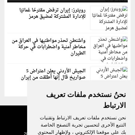
رويترز: إيران ترفض مقترحًا عُمانيًا
للإدارة المشتركة لمضيق هرمز
واشنطن تحذر مواطنيها في العراق من
مخاطر أمنية واضطرابات في حركة
الطيران
الجيش الأردني يعلن اعتراض 5
صواريخ قال إنها أُطلقت من إيران
نحنُ نستخدم ملفات تعريف
الارتباط
نحن نستخدم ملفات تعريف الارتباط وتقنيات
التتبع الأخرى لتحسين تجربة التصفح الخاصة
بك على موقعنا الإلكتروني ، ولإظهار المحتوى
جميع الحقوق محفوظة لدنيا الوطن © 2003 - 2022