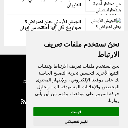
الطيران
الجيش الأردني يعلن اعتراض 5
صواريخ قال إنها أُطلقت من إيران
نحنُ نستخدم ملفات تعريف
الارتباط
نحن نستخدم ملفات تعريف الارتباط وتقنيات
التتبع الأخرى لتحسين تجربة التصفح الخاصة
بك على موقعنا الإلكتروني ، ولإظهار المحتوى
جميع الحقوق محفوظة لدنيا الوطن © 2003 - 2022
المخصص والإعلانات المستهدفة لك ، وتحليل
حركة المرور على موقعنا ، وفهم من أين يأتي
زوارنا.
فهمت
Privacy Policy
تغيير تفضيلاتي
|