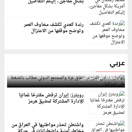
بشكلٍ مفاجئ.. إليكم التفاصيل
رندة كعدي تكشف مخاوف العمر
وتوضح موقفها من الاعتزال
عربي
قطر: حماس التزمت باتفاق غزة والمجتمع الدولي مطالب
بالضغط على إسرائيل
رويترز: إيران ترفض مقترحًا عُمانيًا
للإدارة المشتركة لمضيق هرمز
واشنطن تحذر مواطنيها في العراق من
مخاطر أمنية واضطرابات في حركة