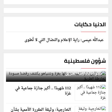
الدنيا حكايات
عبدالله عيسى: راية الإعلام والنضال التي لا تُطوى
شؤون فلسطينية
إسرائيل تعلن تقييد هجماتها بغزة ونتنياهو يكشف: رفضنا
مسودة لخارطة الطريق
112 شهيدًا .. أكبر جنازة جماعية في
غزة
الخارجية: وثيقة المقررة الأممية بشأن