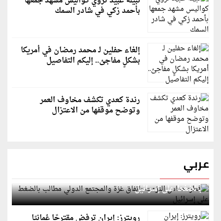
نبيلة عبيد تروي كواليس مشهد جمعها
بأحمد زكي في شادر السمك
إلغاء حفلين لـ محمد رمضان في أمريكا
بشكلٍ مفاجئ.. إليكم التفاصيل
رندة كعدي تكشف مخاوف العمر
وتوضح موقفها من الاعتزال
عربي
قطر: حماس التزمت باتفاق غزة والمجتمع الدولي مطالب
بالضغط على إسرائيل
رويترز: إيران ترفض مقترحًا عُمانيًا