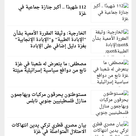
112 شهيدًا .. أكبر جنازة جماعية في
غزة
الخارجية: وثيقة المقررة الأممية بشأن
"الإبادة الطبية" و"الإبادة الإنجابية"
بغزة دليل إضافي على الإبادة
مصطفى: ما يتعرض له شعبنا في غزة
نابع من دوافع سياسية إسرائيلية مبيّتة
مستوطنون يحرقون مركبات ويهاجمون
منازل فلسطينيين جنوبي نابلس
بيان مصري قطري تركي يدين انتهاكات
الاحتلال المتواصلة في غزة