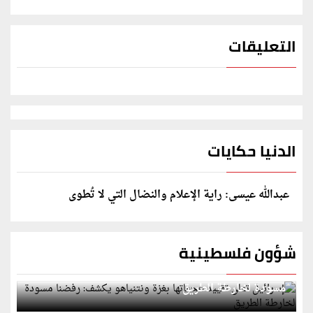
التعليقات
الدنيا حكايات
عبدالله عيسى: راية الإعلام والنضال التي لا تُطوى
شؤون فلسطينية
إسرائيل تعلن تقييد هجماتها بغزة ونتنياهو يكشف: رفضنا
مسودة لخارطة الطريق