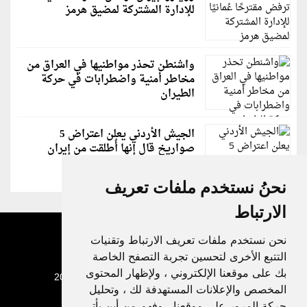
للإدارة المشتركة لمضيق هرمز
واشنطن تحذر مواطنيها في العراق من
مخاطر أمنية واضطرابات في حركة
الطيران
الجيش الأردني يعلن اعتراض 5
صواريخ قال إنها أُطلقت من إيران
نحنُ نستخدم ملفات تعريف
الارتباط
نحن نستخدم ملفات تعريف الارتباط وتقنيات
التتبع الأخرى لتحسين تجربة التصفح الخاصة
بك على موقعنا الإلكتروني ، ولإظهار المحتوى
جميع الحقوق محفوظة لدنيا الوطن © 2003 - 2022
المخصص والإعلانات المستهدفة لك ، وتحليل
حركة المرور على موقعنا ، وفهم من أين يأتي