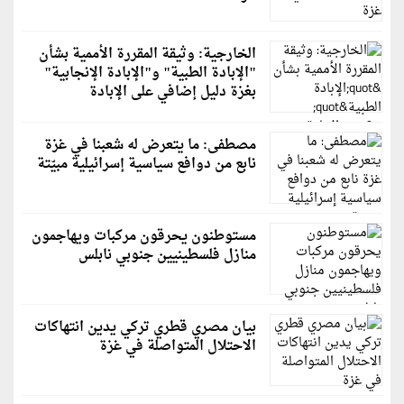
الخارجية: وثيقة المقررة الأممية بشأن
"الإبادة الطبية" و"الإبادة الإنجابية"
بغزة دليل إضافي على الإبادة
مصطفى: ما يتعرض له شعبنا في غزة
نابع من دوافع سياسية إسرائيلية مبيّتة
مستوطنون يحرقون مركبات ويهاجمون
منازل فلسطينيين جنوبي نابلس
بيان مصري قطري تركي يدين انتهاكات
الاحتلال المتواصلة في غزة