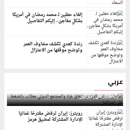
إلغاء حفلين لـ محمد رمضان في أمريكا
بشكلٍ مفاجئ.. إليكم التفاصيل
رندة كعدي تكشف مخاوف العمر
وتوضح موقفها من الاعتزال
عربي
قطر: حماس التزمت باتفاق غزة والمجتمع الدولي مطالب
بالضغط على إسرائيل
رويترز: إيران ترفض مقترحًا عُمانيًا
للإدارة المشتركة لمضيق هرمز