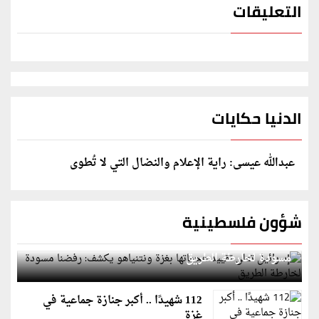
التعليقات
الدنيا حكايات
عبدالله عيسى: راية الإعلام والنضال التي لا تُطوى
شؤون فلسطينية
إسرائيل تعلن تقييد هجماتها بغزة ونتنياهو يكشف: رفضنا
مسودة لخارطة الطريق
112 شهيدًا .. أكبر جنازة جماعية في
غزة