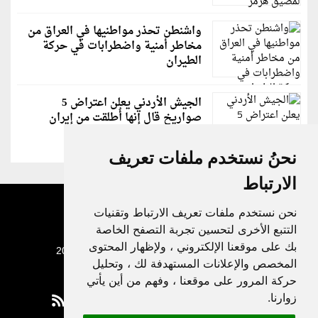
واشنطن تحذر مواطنيها في العراق من
مخاطر أمنية واضطرابات في حركة
الطيران
الجيش الأردني يعلن اعتراض 5
صواريخ قال إنها أُطلقت من إيران
نحنُ نستخدم ملفات تعريف
الارتباط
نحن نستخدم ملفات تعريف الارتباط وتقنيات
التتبع الأخرى لتحسين تجربة التصفح الخاصة
بك على موقعنا الإلكتروني ، ولإظهار المحتوى
جميع الحقوق محفوظة لدنيا الوطن © 2003 - 2022
المخصص والإعلانات المستهدفة لك ، وتحليل
حركة المرور على موقعنا ، وفهم من أين يأتي
زوارنا.