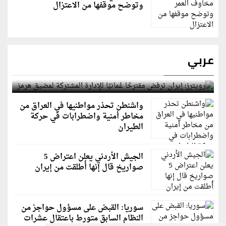
وتوضح موقفها من الاعتزال
عربي
رويترز: إيران ترفض مقترحًا عُمانيًا للإدارة المشتركة
لمضيق هرمز
واشنطن تحذر مواطنيها في العراق من
مخاطر أمنية واضطرابات في حركة
الطيران
الجيش الأردني يعلن اعتراض 5
صواريخ قال إنها أُطلقت من إيران
سوريا: القبض على مسؤول حواجز من
النظام السابق متورط باعتقال عشرات