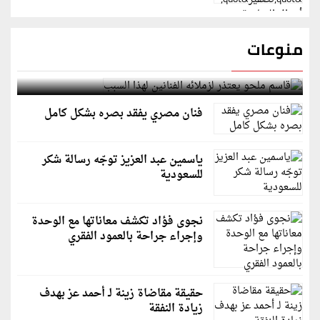
منوعات
قاسم ملحو يعتذر لزملائه الفنانين لهذا السبب
فنان مصري يفقد بصره بشكل كامل
ياسمين عبد العزيز توجّه رسالة شكر
للسعودية
نجوى فؤاد تكشف معاناتها مع الوحدة
وإجراء جراحة بالعمود الفقري
حقيقة مقاضاة زينة لـ أحمد عز بهدف
زيادة النفقة