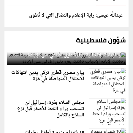
عبدالله عيسى: راية الإعلام والنضال التي لا تُطوى
شؤون فلسطينية
الخارجية: وثيقة المقررة الأممية بشأن "الإبادة الطبية"
و"الإبادة الإنجابية" بغزة دليل إضافي على الإبادة
بيان مصري قطري تركي يدين انتهاكات
الاحتلال المتواصلة في غزة
مجلس السلام بغزة: إسرائيل لن
تنسحب وراء الخط الأصفر قبل نزع
السلاح بالكامل
10 شهداء منهم 3 أطفال بغارات