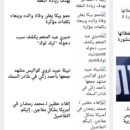
بهدف زيادة النفقة
حمو بيكا يعلن وفاة والده وينعاه
بكلمات مؤثرة
فظاتها
صبري عبد المنعم يكشف سبب
نشورة
دخوله "تيك توك"
نبيلة عبيد تروي كواليس مشهد
جمعها بأحمد زكي في شادر السمك
إلغاء حفلين لـ محمد رمضان في
ة..
أمريكا بشكلٍ مفاجئ.. إليكم
يس
التفاصيل
بية