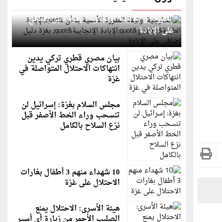
الخارجية: وثيقة المقررة الأممية بشأن "الإبادة
الطبية" و"الإبادة الإنجابية" بغزة دليل إضافي
على الإبادة
بيان مصري قطري تركي يدين
انتهاكات الاحتلال المتواصلة في
غزة
مجلس السلام بغزة: إسرائيل لن
تنسحب وراء الخط الأصفر قبل
نزع السلاح بالكامل
10 شهداء منهم 3 أطفال بغارات
الاحتلال على غزة
هيئة الأسرى: الاحتلال يمنع
الصليب الأحمر من زيارة أي أسير