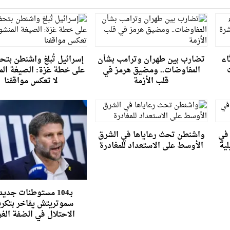
اء
تضارب بين طهران وترامب بشأن
إسرائيل تُبلغ واشنطن بتح
المفاوضات.. ومضيق هرمز في
على خطة غزة: الصيغة الم
قلب الأزمة
لا تعكس مواقفنا
 67 قتيلا في
واشنطن تحث رعاياها في الشرق
لية
الأوسط على الاستعداد للمغادرة
بـ104 مستوطنات جديد
سموتريتش يفاخر بتكر
الاحتلال في الضفة الغر