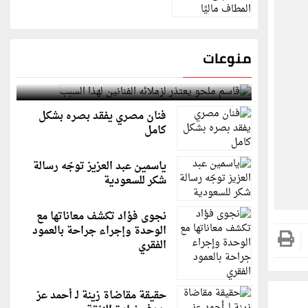
منوعات
قاسم ملحو يعتذر لزملائه الفنانين لهذا السبب
فنان مصري يفقد بصره بشكل
كامل
ياسمين عبد العزيز توجّه رسالة
شكر للسعودية
نجوى فؤاد تكشف معاناتها مع
الوحدة وإجراء جراحة بالعمود
الفقري
حقيقة مقاضاة زينة لـ أحمد عز