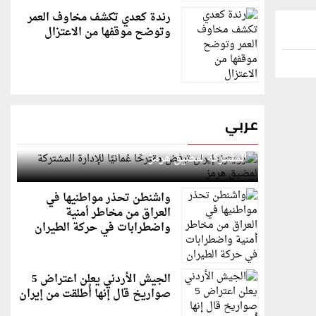
رندة كعدي تكشف مخاوف العمر
وتوضح موقفها من الاعتزال
عربي
رويترز: إيران ترفض مقترحًا عُمانيًا للإدارة
المشتركة لمضيق هرمز
واشنطن تحذر مواطنيها في
العراق من مخاطر أمنية
واضطرابات في حركة الطيران
الجيش الأردني يعلن اعتراض 5
صواريخ قال إنها أُطلقت من إيران