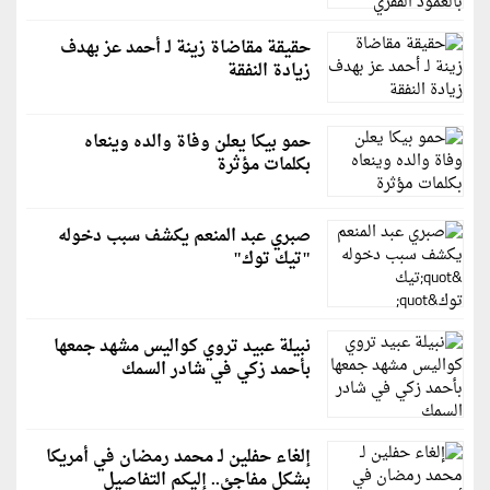
حقيقة مقاضاة زينة لـ أحمد عز بهدف
زيادة النفقة
حمو بيكا يعلن وفاة والده وينعاه
بكلمات مؤثرة
صبري عبد المنعم يكشف سبب دخوله
"تيك توك"
نبيلة عبيد تروي كواليس مشهد جمعها
بأحمد زكي في شادر السمك
إلغاء حفلين لـ محمد رمضان في أمريكا
بشكلٍ مفاجئ.. إليكم التفاصيل