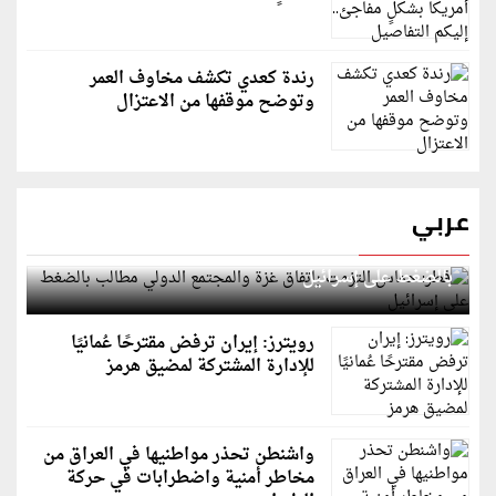
رندة كعدي تكشف مخاوف العمر
وتوضح موقفها من الاعتزال
عربي
قطر: حماس التزمت باتفاق غزة والمجتمع الدولي مطالب
بالضغط على إسرائيل
رويترز: إيران ترفض مقترحًا عُمانيًا
للإدارة المشتركة لمضيق هرمز
واشنطن تحذر مواطنيها في العراق من
مخاطر أمنية واضطرابات في حركة