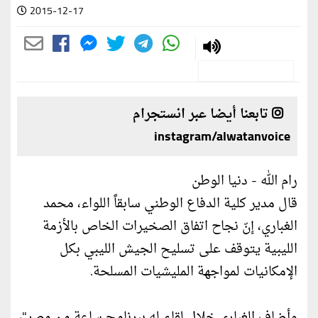
2015-12-17
تابعنا أيضا عبر انستجرام
instagram/alwatanvoice
رام الله - دنيا الوطن
قال مدير كلية الدفاع الوطني سابقاً اللواء، محمد
الغباري، إنّ نجاح اتفاق الصخيرات الخاص بالأزمة
الليبية يتوقف على تسليح الجيش الليبي بكل
الإمكانيات لمواجهة المليشيات المسلحة.
وأضاف الغباري خلال لقاءٍ له ببرنامج ساعة من مصر"،