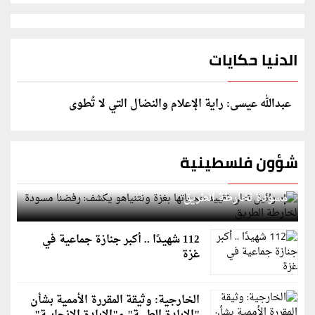
الدنيا حكايات
عبدالله عيسى: راية الإعلام والنضال التي لا تُطوى
شؤون فلسطينية
إسرائيل تعلن تقييد هجماتها بغزة ونتنياهو يكشف: رفضنا
مسودة لخارطة الطريق
112 شهيدًا .. أكبر جنازة جماعية في
غزة
الخارجية: وثيقة المقررة الأممية بشأن