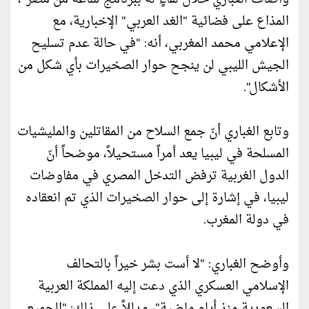
المذاع على فضائية "الغد العربي" الإخبارية، مع
الإعلامي محمد المغربي، أنه: "في حالة عدم تسليح
الجيش الليبي لن ينجح حوار الصخيرات بأي شكل من
الأشكال".
وتابع الغباري أنّ جمع السلاح من المقاتلين والمليشيات
المسلحة في ليبيا يعد أمراً مستحيلاً، موضحاً أنّ
الدول الغربية ترفض التدخل المصري في مفاوضات
ليبيا، في إشارة إلى حوار الصخيرات الذي تم انعقاده
في دولة المغرب.
وأوضح الغباري: "لا أست بشر خيراً بالتحالف
الإسلامي العسكري الذي دعت إليه المملكة العربية
السعودية منذ أيام ماضية"، مدللاً على ذلك: "الجميع