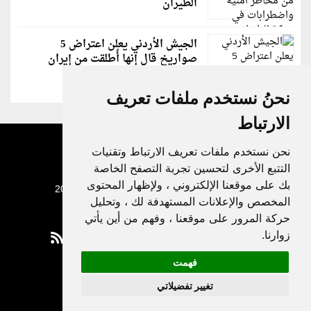
الطيران
الجيش الأردني يعلن اعتراض 5
صواريخ قال إنها أُطلقت من إيران
نحنُ نستخدم ملفات تعريف
الارتباط
نحن نستخدم ملفات تعريف الارتباط وتقنيات
التتبع الأخرى لتحسين تجربة التصفح الخاصة
بك على موقعنا الإلكتروني ، ولإظهار المحتوى
جميع الحقوق محفوظة لدنيا الوطن © 2003 - 2022
المخصص والإعلانات المستهدفة لك ، وتحليل
حركة المرور على موقعنا ، وفهم من أين يأتي
زوارنا.
فهمت
Privacy Policy
تغيير تفضيلاتي
|
Update cookies preferences