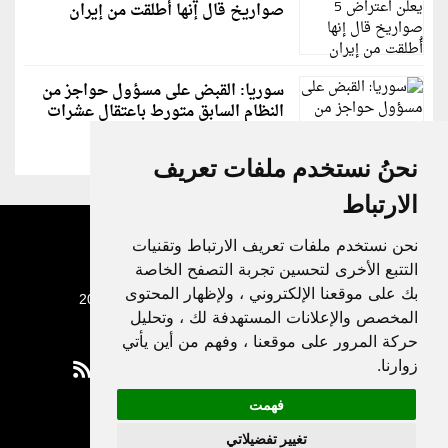
صواريخ قال إنها أُطلقت من إيران
سوريا: القبض على مسؤول حواجز من
النظام السابق متورط باعتقال عشرات
الشبان
نحنُ نستخدم ملفات تعريف
الارتباط
نحن نستخدم ملفات تعريف الارتباط وتقنيات
التتبع الأخرى لتحسين تجربة التصفح الخاصة
بك على موقعنا الإلكتروني ، ولإظهار المحتوى
جميع الحقوق محفوظة لدنيا الوطن © 2003 - 2022
المخصص والإعلانات المستهدفة لك ، وتحليل
حركة المرور على موقعنا ، وفهم من أين يأتي
زوارنا.
فهمت
Privacy Policy
تغيير تفضيلاتي
|