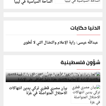
الساحة السياسية في ليبيا
الدنيا حكايات
عبدالله عيسى: راية الإعلام والنضال التي لا تُطوى
شؤون فلسطينية
الخارجية: وثيقة المقررة الأممية بشأن "الإبادة الطبية"
و"الإبادة الإنجابية" بغزة دليل إضافي على الإبادة
بيان مصري قطري تركي يدين انتهاكات
الاحتلال المتواصلة في غزة