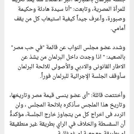
للمرأة المصرية، وتابعت: "أنا سيدة هادئة وحكيمة
وصبورة، وأعرف جيداً كيفية استيعاب كل من يقف
أمامي.
وشدد عضو مجلس النواب عن قائمة "في حب مصر"
بالصعيد: " اذا وجدت داخل البرلمان من يشذ عن
الاطار القانونى والادبي والأصولى للائحة البرلمان
سأوقف الجلسة الإجرائية للبرلمان فوراً.
وأختتمت قائلة: "أى عضو ينسى قيمة مصر وتاريخها،
وتاريخ هذا الملجس سأذكره بلائحة المجلس ، ولن
اتردد فى اخراج كل من يتجاوز خارج الجلسة، مؤكدةً
أن السفسطة والخلاف في الراي بطريقة غير منطقيقة
او بطريقة جعجعية او غوغائية