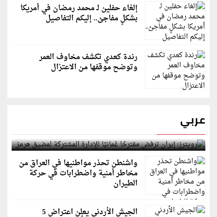
إلغاء حفلين لـ محمد رمضان في أمريكا
بشكلٍ مفاجئ.. إليكم التفاصيل
رندة كعدي تكشف مخاوف العمر
وتوضح موقفها من الاعتزال
عربي
رويترز: إيران ترفض مقترحًا عُمانيًا للإدارة المشتركة
لمضيق هرمز
واشنطن تحذر مواطنيها في العراق من
مخاطر أمنية واضطرابات في حركة
الطيران
الجيش الأردني يعلن اعتراض 5