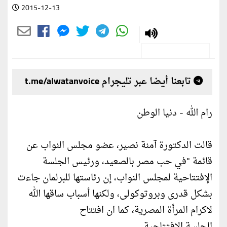
2015-12-13
تابعنا أيضا عبر تليجرام t.me/alwatanvoice
رام الله - دنيا الوطن
قالت الدكتورة آمنة نصير، عضو مجلس النواب عن
قائمة "في حب مصر بالصعيد، ورئيس الجلسة
الإفتتاحية لمجلس النواب، إن رئاستها للبرلمان جاءت
بشكل قدرى وبروتوكولى، ولكنها أسباب ساقها الله
لاكرام المرأة المصرية، كما ان افتتاح
الجلسة الافتتاحية .