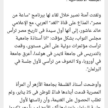
ولفتت آمنة نصير خلال لقاء لها ببرنامج "ساعة من
مصر"، المذاع على قناة "الغد" العربي، مع الإعلامي
خالد عاشور، إلى أنها أول سيدة فى تاريخ مصر ترأس
مجلس النواب، بشكل مؤقت: "انا أستاذة جامعية
ترأست مؤتمرات دولية على أعلى مستوى، وقمت
بالتدريس فى جامعة لايدن فى هولندا، أعرق جامعة
في أوروبا، ولا اتخوف من ترأسي لأول جلسة في
البرلمان".
وأوضحت أستاذ الفلسفة بجامعة الأزهر أن المرأة
المصرية قدمت أبناءها فداءً للوطن فى 25 يناير، ولم
تطلب الحصول على الغنيمة، وأن رئاستها لأول
جلسة للبرلمان باعتبارها أكبر الأعضاء سناً يعد تكريما