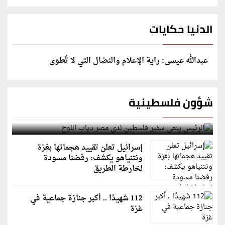
الدنيا حكايات
عبدالله عيسى: راية الإعلام والنضال التي لا تُطوى
شؤون فلسطينية
الرئيس ينعى سفير فلسطين لدى مصر دياب اللوح
إسرائيل تعلن تقييد هجماتها بغزة
ونتنياهو يكشف: رفضنا مسودة
لخارطة الطريق
112 شهيدًا .. أكبر جنازة جماعية في
غزة