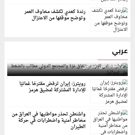
رندة كعدي تكشف مخاوف العمر
وتوضح موقفها من الاعتزال
عربي
قطر: حماس التزمت باتفاق غزة والمجتمع الدولي مطالب
بالضغط على إسرائيل
رويترز: إيران ترفض مقترحًا عُمانيًا
للإدارة المشتركة لمضيق هرمز
واشنطن تحذر مواطنيها في العراق من
مخاطر أمنية واضطرابات في حركة
الطيران