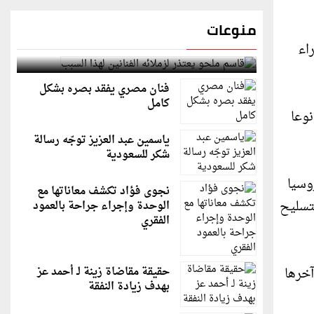
منوعات
شراء
قاسم ملحو يعتذر لزملائه الفنانين لهذا السبب
فنان مصري يفقد بصره بشكل
كامل
نوعا
ياسمين عبد العزيز توجّه رسالة
شكر للسعودية
وسيا
نجوى فؤاد تكشف معاناتها مع
تسليح
الوحدة وإجراء جراحة بالعمود
الفقري
آخرها
حقيقة مقاضاة زينة لـ أحمد عز
بهدف زيادة النفقة