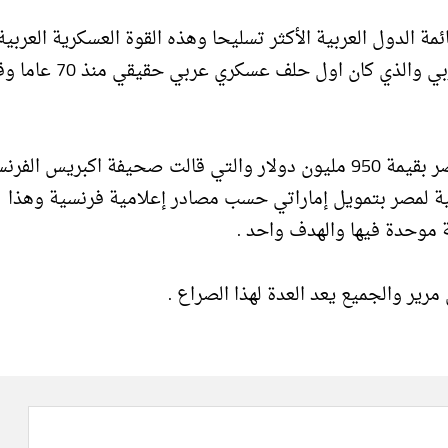
 الدول العربية الأكثر تسليحا وهذه القوة العسكرية العربية
الهائلة هي التي دفعت السعودية الى تشكيل التحالف العربي والذي كان اول حلف عسك
اخر الصفقات كانت حملتي طائرات ميستريل الفرنسية لمصر بقيمة 950 مليون دولار والتي قالت صحيفة اكبريس ال
ية لمصر بتمويل إماراتي حسب مصادر إعلامية فرنسية وهذا
 موحدة فيها والهدف واحد .
ير والجميع يعد العدة لهذا الصراع .