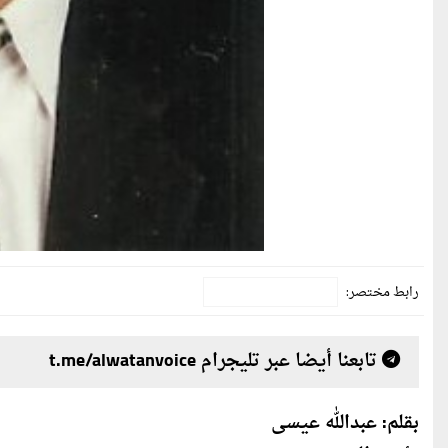
رابط مختصر:
تابعنا أيضا عبر تليجرام t.me/alwatanvoice
بقلم: عبدالله عيسى