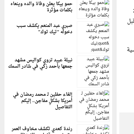
حمو بيكا يعلن وفاة والده وينعاه
بكلمات مؤثرة
ري عربي حقيقي منذ 70 عاما وقبل
صبري عبد المنعم يكشف سبب
دخوله "تيك توك"
فرنسية
نبيلة عبيد تروي كواليس مشهد
جمعها بأحمد زكي في شادر السمك
إلغاء حفلين لـ محمد رمضان في
أمريكا بشكلٍ مفاجئ.. إليكم
التفاصيل
رندة كعدي تكشف مخاوف العمر