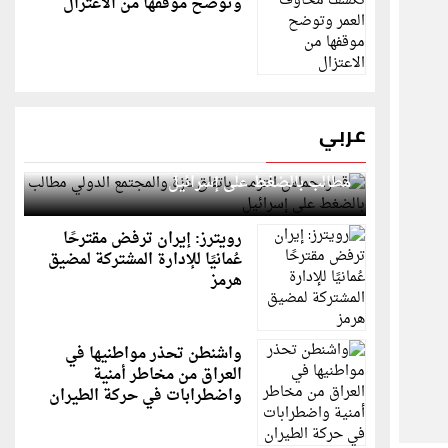
وتوضح موقفها من الاعتزال
عربي
قطر: حماس التزمت باتفاق غزة والمجتمع الدولي
مطالب بالضغط على إسرائيل
رويترز: إيران ترفض مقترحًا
عُمانيًا للإدارة المشتركة لمضيق
هرمز
واشنطن تحذر مواطنيها في
العراق من مخاطر أمنية
واضطرابات في حركة الطيران