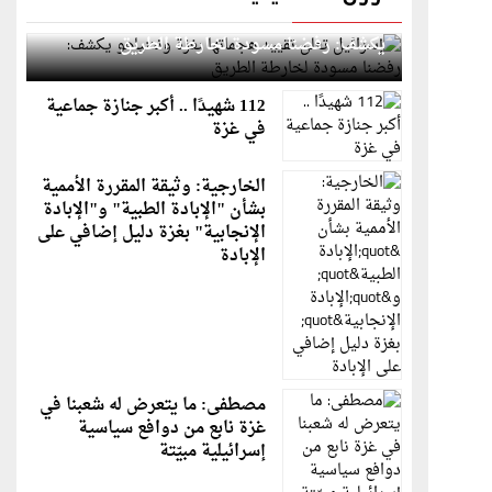
إسرائيل تعلن تقييد هجماتها بغزة ونتنياهو
يكشف: رفضنا مسودة لخارطة الطريق
112 شهيدًا .. أكبر جنازة جماعية
في غزة
الخارجية: وثيقة المقررة الأممية
بشأن "الإبادة الطبية" و"الإبادة
الإنجابية" بغزة دليل إضافي على
الإبادة
مصطفى: ما يتعرض له شعبنا في
غزة نابع من دوافع سياسية
إسرائيلية مبيّتة