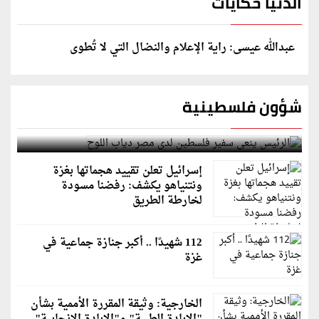
الدنيا حكايات
عبدالله عيسى: راية الإعلام والنضال التي لا تُطوى
شؤون فلسطينية
الرئيس ينعى سفير فلسطين لدى مصر دياب اللوح
إسرائيل تعلن تقييد هجماتها بغزة
ونتنياهو يكشف: رفضنا مسودة
لخارطة الطريق
112 شهيدًا .. أكبر جنازة جماعية في
غزة
الخارجية: وثيقة المقررة الأممية بشأن