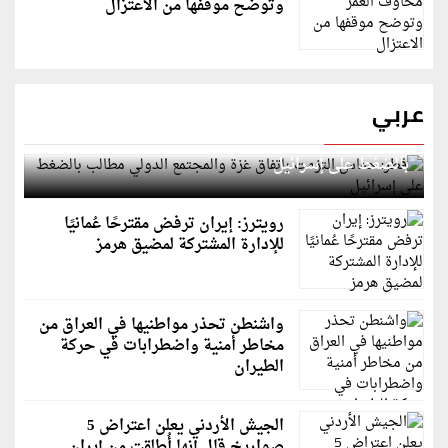
وتوضح موقفها من الاعتزال
عربي
قطر: حماس التزمت باتفاق غزة والمجتمع الدولي مطالب
بالضغط على إسرائيل
رويترز: إيران ترفض مقترحًا عُمانيًا
للإدارة المشتركة لمضيق هرمز
واشنطن تحذر مواطنيها في العراق من
مخاطر أمنية واضطرابات في حركة
الطيران
الجيش الأردني يعلن اعتراض 5
صواريخ قال إنها أُطلقت من إيران