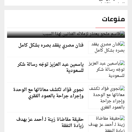
منوعات
قاسم ملحو يعتذر لزملائه الفنانين لهذا السبب
فنان مصري يفقد بصره بشكل كامل
ياسمين عبد العزيز توجّه رسالة شكر
للسعودية
نجوى فؤاد تكشف معاناتها مع الوحدة
وإجراء جراحة بالعمود الفقري
حقيقة مقاضاة زينة لـ أحمد عز بهدف
زيادة النفقة