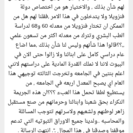
لهم شأن بذلك , والاختيار هو من اختصاص دولة
فنزويلا ولا يتدخلون في هذا الامر ,فقلنا لهم هل من
الممكن ان تختار فنزويلا من معدله 60 و68 لدراسة
الطب البشري وتترك من معدله اكثر من تسعون علمي
,,؟؟قالوا هذا شأنهم وليس لنا شأن بذلك ,مما اضاع
عام دراسي كامل على ابنائنا ولا زالوا حتى الان في
البيوت لاننا لا نملك القدرة المادية على دراستهم لانني
اعلم بنتين في الجامعه وتخرجت الثالثه توجيهي هذا
العام اي يصبح المعدل اربعه في الجامعه , من
يستطيع لطفا تحمل هذا العبء ؟؟؟ان هذه الجريمة
النكراء بحق شعبنا وابنائنا وحرمانهم من صنع مستقبل
زاهر لوطنهم ولشعبهم ولاسرتهم تتوجب المسائلة
والمحاسبه ..ولدينا جميع الاوراق الثبوتيه التي تدعم
موقفنا وصدقنا في هذا المجال ..". انتهت الرسالة .