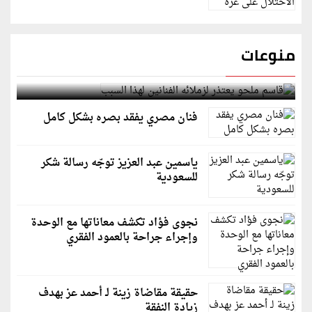
منوعات
قاسم ملحو يعتذر لزملائه الفنانين لهذا السبب
فنان مصري يفقد بصره بشكل كامل
ياسمين عبد العزيز توجّه رسالة شكر
للسعودية
نجوى فؤاد تكشف معاناتها مع الوحدة
وإجراء جراحة بالعمود الفقري
حقيقة مقاضاة زينة لـ أحمد عز بهدف
زيادة النفقة