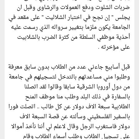
ضربات الشلوت ودفع العمولات والرشاوى وقبل ان
يجلس " إن نجح في اختبار الشلاليت " على مقعد في
الجامعة يكون ملزما بتغيير سرواله الذي رسمت عليه
أحذية موظفي السلطة من كثرة الضرب بالشلابيت
على مؤخرته .
قبل أسابيع جاءني عدد من الطلاب بدون سابق معرفة
وطلبوا مني مساعدتهم بالتدخل لتسجيلهم في جامعة
من دول أوروبا الشرقية سابقا وقالوا لقد اتصلنا
بالسفارة في ذلك البلد وطلب منا موظف المنح
الطلابية سبعة الاف دولار عن كل طالب .. اتصلت فورا
بالسفير الفلسطيني وسألته عن قصة السبعة الاف
دولار فاستغرب الرجل وقال لاعلم لي أننا نأخذ أموالا
على تسجيل الطلاب وطلب أسماء الطلاب وقام