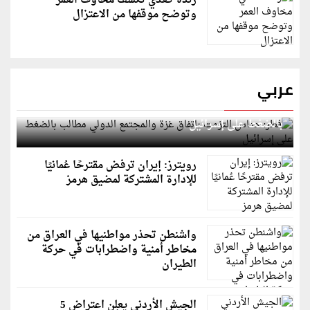
رندة كعدي تكشف مخاوف العمر
وتوضح موقفها من الاعتزال
عربي
قطر: حماس التزمت باتفاق غزة والمجتمع الدولي مطالب
بالضغط على إسرائيل
رويترز: إيران ترفض مقترحًا عُمانيًا
للإدارة المشتركة لمضيق هرمز
واشنطن تحذر مواطنيها في العراق من
مخاطر أمنية واضطرابات في حركة
الطيران
الجيش الأردني يعلن اعتراض 5