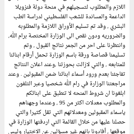
اللازم والمطلوب لتسجيلهم في منحة دولة فنزويلا
الداعمة والمساندة للشعب الفلسطيني لدراسة الطب
البشري , وقد تم تسليم الأوراق اللازمة والمطلوبه
والضروريه ودون نقص الى الوزارة المختصة برام الله,
وانتظرنا على احر من الجمر نتائج القبول , وتم
تسليمنا قصاصة ورقة باسم الوزارة تحمل أرقام ابنائنا
للمتابعه , والتي لازالت بحوزتنا ,وعند اعلان النتائج
تفاجئنا بعدم ورود أسماء ابنائنا ضمن المقبولين . وعند
مراجعتنا الوزارة في رام الله شخصيا وعبر التلفون
ابلغونا ان شروط المنحه لا تنطبق على ابنائكم
والمطلوب معدلات اكثر من 95 , وعندما وجهناهم
ياسماء المقبولين ومعدلاتهم التي تقل كثيرا والتي
حصلنا عليها من خلال القائمة التي اردفتها الوزارة في
موقعها , أفادونا بانهم غير مسؤلين عن الاختيار وليس