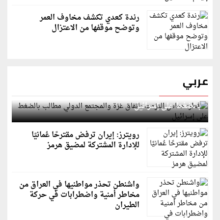
رندة كعدي تكشف مخاوف العمر
وتوضح موقفها من الاعتزال
عربي
قطر: حماس التزمت باتفاق غزة والمجتمع الدولي مطالب
بالضغط على إسرائيل
رويترز: إيران ترفض مقترحًا عُمانيًا
للإدارة المشتركة لمضيق هرمز
واشنطن تحذر مواطنيها في العراق من
مخاطر أمنية واضطرابات في حركة
الطيران