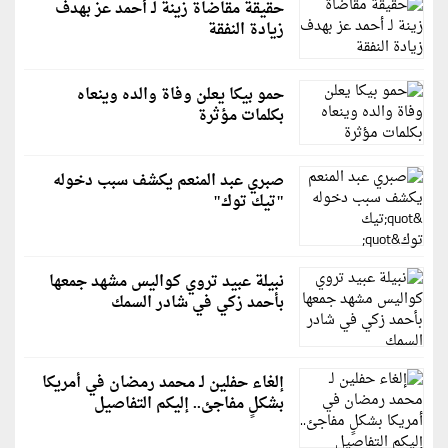
حقيقة مقاضاة زينة لـ أحمد عز بهدف
زيادة النفقة
حمو بيكا يعلن وفاة والده وينعاه
بكلمات مؤثرة
صبري عبد المنعم يكشف سبب دخوله
"تيك توك"
نبيلة عبيد تروي كواليس مشهد جمعها
بأحمد زكي في شادر السمك
إلغاء حفلين لـ محمد رمضان في أمريكا
بشكلٍ مفاجئ.. إليكم التفاصيل