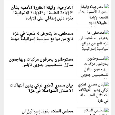
الخارجية: وثيقة المقررة الأممية بشأن
"الإبادة الطبية" و"الإبادة الإنجابية"
بغزة دليل إضافي على الإبادة
مصطفى: ما يتعرض له شعبنا في غزة
نابع من دوافع سياسية إسرائيلية مبيّتة
مستوطنون يحرقون مركبات ويهاجمون
منازل فلسطينيين جنوبي نابلس
بيان مصري قطري تركي يدين انتهاكات
الاحتلال المتواصلة في غزة
مجلس السلام بغزة: إسرائيل لن