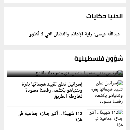
الدنيا حكايات
عبدالله عيسى: راية الإعلام والنضال التي لا تُطوى
شؤون فلسطينية
الرئيس ينعى سفير فلسطين لدى مصر دياب اللوح
إسرائيل تعلن تقييد هجماتها بغزة
ونتنياهو يكشف: رفضنا مسودة
لخارطة الطريق
112 شهيدًا .. أكبر جنازة جماعية في
غزة