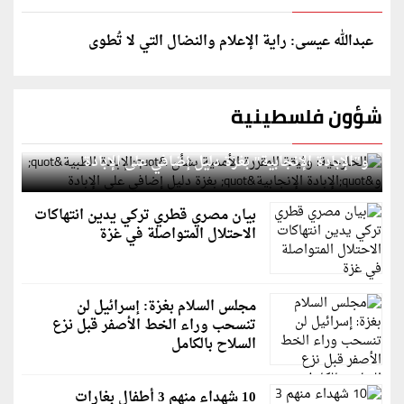
عبدالله عيسى: راية الإعلام والنضال التي لا تُطوى
شؤون فلسطينية
الخارجية: وثيقة المقررة الأممية بشأن "الإبادة الطبية"
و"الإبادة الإنجابية" بغزة دليل إضافي على الإبادة
بيان مصري قطري تركي يدين انتهاكات
الاحتلال المتواصلة في غزة
مجلس السلام بغزة: إسرائيل لن
تنسحب وراء الخط الأصفر قبل نزع
السلاح بالكامل
10 شهداء منهم 3 أطفال بغارات