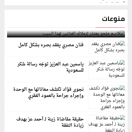
منوعات
قاسم ملحو يعتذر لزملائه الفنانين لهذا السبب
فنان مصري يفقد بصره بشكل كامل
ياسمين عبد العزيز توجّه رسالة شكر
للسعودية
نجوى فؤاد تكشف معاناتها مع الوحدة
وإجراء جراحة بالعمود الفقري
حقيقة مقاضاة زينة لـ أحمد عز بهدف
زيادة النفقة