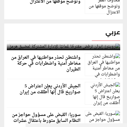
وتوضح موقفها من الاعتزال
عربي
رويترز: إيران ترفض مقترحًا عُمانيًا للإدارة المشتركة
لمضيق هرمز
واشنطن تحذر مواطنيها في العراق من
مخاطر أمنية واضطرابات في حركة
الطيران
الجيش الأردني يعلن اعتراض 5
صواريخ قال إنها أُطلقت من إيران
سوريا: القبض على مسؤول حواجز من
النظام السابق متورط باعتقال عشرات
الشبان