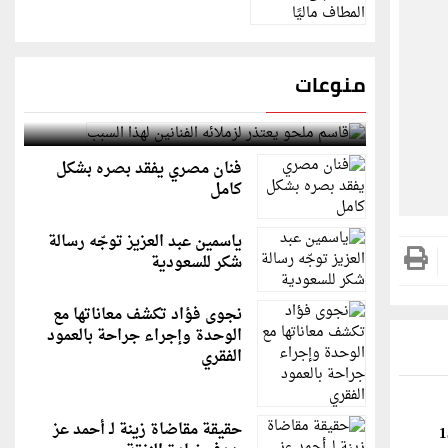
منوعات
قاسم ملحو يعتذر لزملائه الفنانين لهذا السبب
فنان مصري يفقد بصره بشكل
كامل
ياسمين عبد العزيز توجّه رسالة
شكر للسعودية
نجوى فؤاد تكشف معاناتها مع
الوحدة وإجراء جراحة بالعمود
الفقري
حقيقة مقاضاة زينة لـ أحمد عز