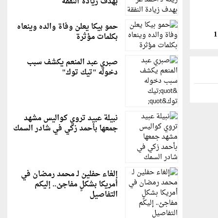
بهدف زيادة النفقة
حمو بيكا يعلن وفاة والده وينعاه
بكلمات مؤثرة
صبري عبد المنعم يكشف سبب
دخوله "تيك توك"
نبيلة عبيد تروي كواليس مشهد
جمعها بأحمد زكي في شادر السمك
إلغاء حفلين لـ محمد رمضان في
أمريكا بشكلٍ مفاجئ.. إليكم
التفاصيل