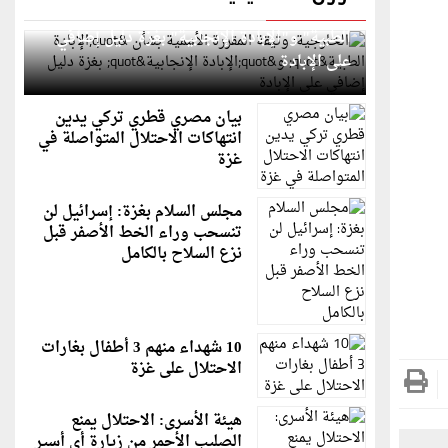
الخارجية: وثيقة المقررة الأممية بشأن "الإبادة
الطبية" و"الإبادة الإنجابية" بغزة دليل إضافي
على الإبادة
بيان مصري قطري تركي يدين
انتهاكات الاحتلال المتواصلة في
غزة
مجلس السلام بغزة: إسرائيل لن
تنسحب وراء الخط الأصفر قبل
نزع السلاح بالكامل
10 شهداء منهم 3 أطفال بغارات
الاحتلال على غزة
هيئة الأسرى: الاحتلال يمنع
الصليب الأحمر من زيارة أي أسير