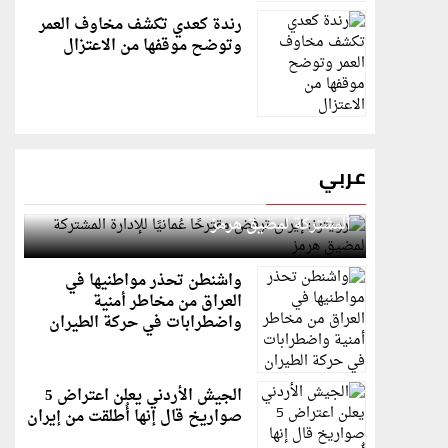
رندة كعدي تكشف مخاوف العمر
وتوضح موقفها من الاعتزال
عربي
رويترز: إيران ترفض مقترحًا عُمانيًا للإدارة
المشتركة لمضيق هرمز
واشنطن تحذر مواطنيها في
العراق من مخاطر أمنية
واضطرابات في حركة الطيران
الجيش الأردني يعلن اعتراض 5
صواريخ قال إنها أُطلقت من إيران