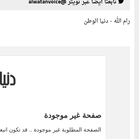
تابعنا أيضا عبر تويتر @alwatanvoice
رام الله - دنيا الوطن