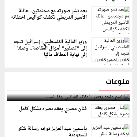
بعد نشر صورته مع مجندتين.. عائلة
الأسير الدريملي تكشف كواليس اختفائه
وزير المالية الفلسطيني: إسرائيل تتجه
إلى "تصفير" أموال المقاصة.. وصلنا
إلى نهاية المطاف ماليًا
منوعات
قاسم ملحو يعتذر لزملائه الفنانين لهذا السبب
فنان مصري يفقد بصره بشكل كامل
ياسمين عبد العزيز توجّه رسالة شكر
للسعودية