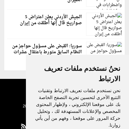
الطيران
الجيش الأردني يعلن اعتراض 5
صواريخ قال إنها أُطلقت من إيران
سوريا: القبض على مسؤول حواجز من
النظام السابق متورط باعتقال عشرات
الشبان
نحنُ نستخدم ملفات تعريف
الارتباط
نحن نستخدم ملفات تعريف الارتباط وتقنيات
التتبع الأخرى لتحسين تجربة التصفح الخاصة
بك على موقعنا الإلكتروني ، ولإظهار المحتوى
جميع الحقوق محفوظة لدنيا الوطن © 2003 - 2022
المخصص والإعلانات المستهدفة لك ، وتحليل
حركة المرور على موقعنا ، وفهم من أين يأتي
زوارنا.