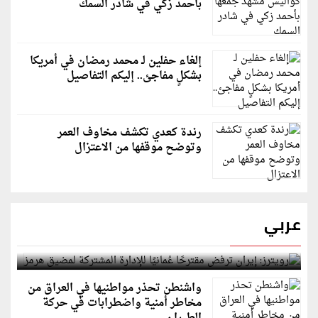
بأحمد زكي في شادر السمك
إلغاء حفلين لـ محمد رمضان في أمريكا
بشكلٍ مفاجئ.. إليكم التفاصيل
رندة كعدي تكشف مخاوف العمر
وتوضح موقفها من الاعتزال
عربي
رويترز: إيران ترفض مقترحًا عُمانيًا للإدارة المشتركة
لمضيق هرمز
واشنطن تحذر مواطنيها في العراق من
مخاطر أمنية واضطرابات في حركة