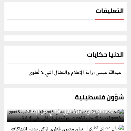
التعليقات
الدنيا حكايات
عبدالله عيسى: راية الإعلام والنضال التي لا تُطوى
شؤون فلسطينية
الخارجية: وثيقة المقررة الأممية بشأن "الإبادة الطبية"
و"الإبادة الإنجابية" بغزة دليل إضافي على الإبادة
بيان مصري قطري تركي يدين انتهاكات