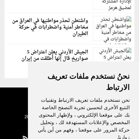
واشنطن تحذر مواطنيها في العراق من
مخاطر أمنية واضطرابات في حركة
الطيران
الجيش الأردني يعلن اعتراض 5
صواريخ قال إنها أُطلقت من إيران
نحنُ نستخدم ملفات تعريف
الارتباط
نحن نستخدم ملفات تعريف الارتباط وتقنيات
التتبع الأخرى لتحسين تجربة التصفح الخاصة
بك على موقعنا الإلكتروني ، ولإظهار المحتوى
جميع الحقوق محفوظة لدنيا الوطن © 2003 - 2022
المخصص والإعلانات المستهدفة لك ، وتحليل
حركة المرور على موقعنا ، وفهم من أين يأتي
زوارنا.