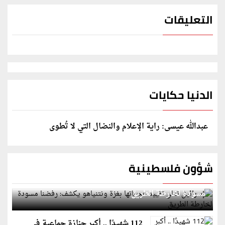
التعليقات
الدنيا حكايات
عبدالله عيسى: راية الإعلام والنضال التي لا تُطوى
شؤون فلسطينية
إسرائيل تعلن تقييد هجماتها بغزة ونتنياهو يكشف: رفضنا
مسودة لخارطة الطريق
112 شهيدًا .. أكبر جنازة جماعية في