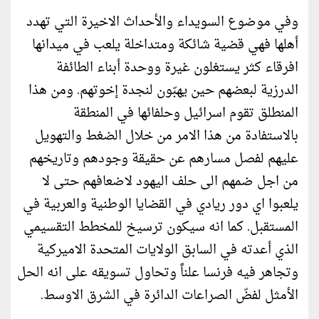
وفي موضوع السويداء والأحداث الاخيرة التي تهدد
أهلها فهي قضية شائكة ومتداخلة يلعب في ميدانها
افرقاء كثر يستغلون غيرة ووحدة أبناء الطائفة
الدرزية لبعضهم حين يهبّون لنجدة إخوتهم. ومن هذا
المنطلق تقوم اسرائيل وحلفائها في المنطقة
بالاستفادة من هذا الامر من خلال الضغط والتهويل
عليهم لفصل مسارهم عن حقيقة وجودهم وتاريخهم
من اجل ضمهم الى حلف اليهود لاضعافهم حتى لا
يلعبوا اي دور ريادي في القضايا الوطنية والعربية في
المستقبل. كما انه سيكون ترسيخ للمخطط التقسيمي
الذي أعدته في السابق الولايات المتحدة الاميركية
وتجاهر فيه فرنسا علناً وتحاول تسويقه على انه الحل
الأمثل لفضّ الصراعات الدائرة في الشرق الاوسط.