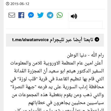
2015-06-12
تابعنا أيضا عبر تليجرام t.me/alwatanvoice
رام الله - دنيا الوطن
أعلن امين عام المنظمة الاوروبية للامن والمعلومات
السفير الدكتور هيثم ابو سعيد أنّ المجزرة المُدانة
التي قام بها تنظيم القاعدة في قرية "قلب لوزة" في
محافظة إدلب السورية على يد فرعه "جبهة النصرة"
والتي ذهب ومن يقوم بتغطية هذه المجموعات من
سياسيين محليين يجاهرون في خطاباتهم
الداعمةضحيتها أربعون شهيدا من الأبرياء وسكان