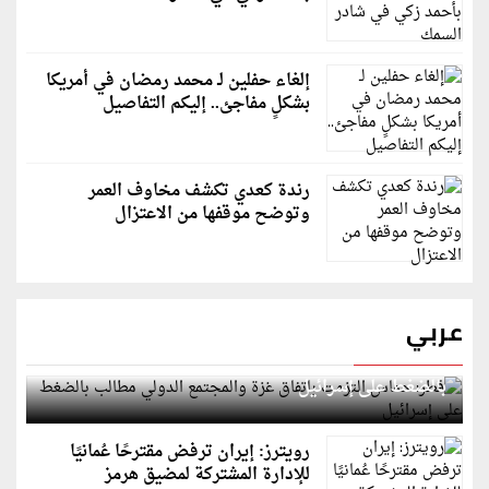
إلغاء حفلين لـ محمد رمضان في أمريكا
بشكلٍ مفاجئ.. إليكم التفاصيل
رندة كعدي تكشف مخاوف العمر
وتوضح موقفها من الاعتزال
عربي
قطر: حماس التزمت باتفاق غزة والمجتمع الدولي مطالب
بالضغط على إسرائيل
رويترز: إيران ترفض مقترحًا عُمانيًا
للإدارة المشتركة لمضيق هرمز