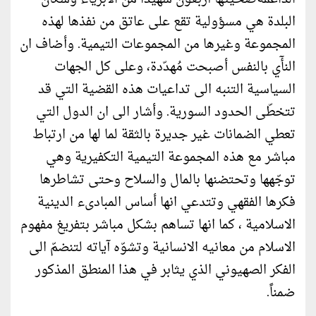
البلدة هي مسؤولية تقع على عاتق من نفذها لهذه
المجموعة وغيرها من المجموعات التيمية. وأضاف ان
النأٓي بالنفس أصبحت مُهدّدة، وعلى كل الجهات
السياسية التنبه الى تداعيات هذه القضية التي قد
تتخطّى الحدود السورية. وأشار الى ان الدول التي
تعطي الضمانات غير جديرة بالثقة لما لها من ارتباط
مباشر مع هذه المجموعة التيمية التكفيرية وهي
توجّهها وتحتضنها بالمال والسلاح وحتى تشاطرها
فكرها الفقهي وتتدعي انها أساس المبادىء الدينية
الاسلامية ، كما انها تساهم بشكل مباشر بتفريغ مفهوم
الاسلام من معانيه الانسانية وتشوّه آياته لتنضمّ الى
الفكر الصهيوني الذي يثابر في هذا المنطق المذكور
ضمناً.