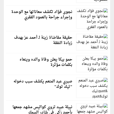
نجوى فؤاد تكشف معاناتها مع الوحدة
وإجراء جراحة بالعمود الفقري
حقيقة مقاضاة زينة لـ أحمد عز بهدف
زيادة النفقة
حمو بيكا يعلن وفاة والده وينعاه
بكلمات مؤثرة
صبري عبد المنعم يكشف سبب دخوله
"تيك توك"
نبيلة عبيد تروي كواليس مشهد جمعها
بأحمد زكي في شادر السمك