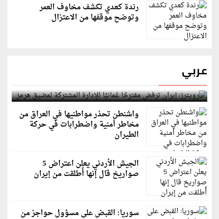
رندة كعدي تكشف مخاوف العمر
وتوضح موقفها من الاعتزال
عربي
رويترز: إيران ترفض مقترحًا عُمانيًا للإدارة المشتركة
لمضيق هرمز
واشنطن تحذر مواطنيها في العراق من
مخاطر أمنية واضطرابات في حركة
الطيران
الجيش الأردني يعلن اعتراض 5
صواريخ قال إنها أُطلقت من إيران
سوريا: القبض على مسؤول حواجز من