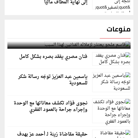
إلى نهاية المطاف ماليًا
منوعات
قاسم ملحو يعتذر لزملائه الفنانين لهذا السبب
فنان مصري يفقد بصره بشكل كامل
ياسمين عبد العزيز توجّه رسالة شكر
للسعودية
نجوى فؤاد تكشف معاناتها مع الوحدة
وإجراء جراحة بالعمود الفقري
حقيقة مقاضاة زينة لـ أحمد عز بهدف