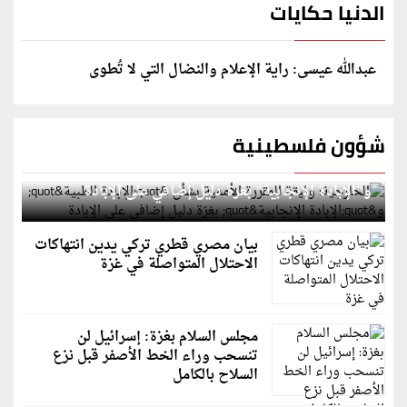
الدنيا حكايات
عبدالله عيسى: راية الإعلام والنضال التي لا تُطوى
شؤون فلسطينية
الخارجية: وثيقة المقررة الأممية بشأن "الإبادة الطبية"
و"الإبادة الإنجابية" بغزة دليل إضافي على الإبادة
بيان مصري قطري تركي يدين انتهاكات
الاحتلال المتواصلة في غزة
مجلس السلام بغزة: إسرائيل لن
تنسحب وراء الخط الأصفر قبل نزع
السلاح بالكامل