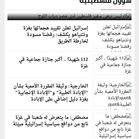
شؤون فلسطينية
الرئيس ينعى سفير فلسطين لدى مصر دياب اللوح
إسرائيل تعلن تقييد هجماتها بغزة
ونتنياهو يكشف: رفضنا مسودة
لخارطة الطريق
112 شهيدًا .. أكبر جنازة جماعية في
غزة
الخارجية: وثيقة المقررة الأممية بشأن
"الإبادة الطبية" و"الإبادة الإنجابية"
بغزة دليل إضافي على الإبادة
مصطفى: ما يتعرض له شعبنا في غزة
نابع من دوافع سياسية إسرائيلية مبيّتة