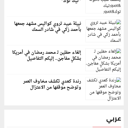
"تيك توك"
نبيلة عبيد تروي كواليس مشهد جمعها
بأحمد زكي في شادر السمك
إلغاء حفلين لـ محمد رمضان في أمريكا
بشكلٍ مفاجئ.. إليكم التفاصيل
رندة كعدي تكشف مخاوف العمر
وتوضح موقفها من الاعتزال
عربي
قطر: حماس التزمت باتفاق غزة والمجتمع الدولي مطالب