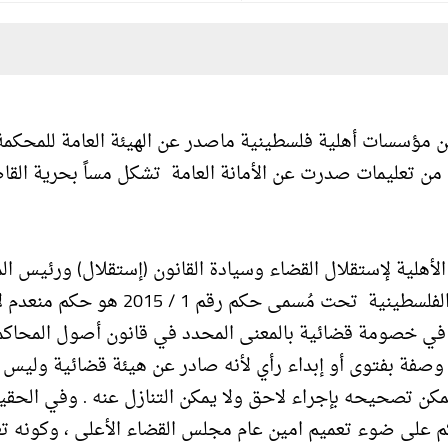
سات أهلية فلسطينية ماصدر عن الهيئة العامة للمحكمة ا
ه من تعليمات صدرت عن الأمانة العامة تشكل مساً بحرية الق
أهلية لإستقلال القضاء وسيادة القانون (إستقلال) ورئيس ال
العليا الأسبق إن ما صدر عن الهيئة العامة للمحكمة العليا الفلسطينية تحت مُسمى حكم رقم
در في خصومة قضائية بالمعنى المحدد في قانون أصول المحاك
سنة 2002 ، كما أننا لا نستطيع وصفة بفتوى أو إبداء رأي لأنه صادر عن هيئة قضائية ولي
كن تصحيحه بإجراء لاحق ولا يمكن التنازل عنه . وفي الحقي
كم على ضوء تعميم امين عام مجلس القضاء الأعلى ، وكونه تعم