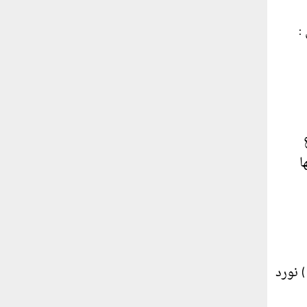
ا
 نورد