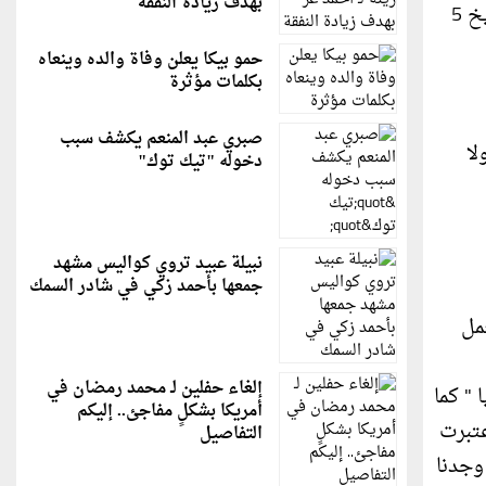
بهدف زيادة النفقة
قررته محكمة النقض بهيئتها العامة بحكمها رقم 117 /2010 الصادر بتاريخ 21 /6 /2010 وبحكمها رقم 189 / 2010 بتاريخ 5
حمو بيكا يعلن وفاة والده وينعاه
بكلمات مؤثرة
صبري عبد المنعم يكشف سبب
لا
دخوله "تيك توك"
نبيلة عبيد تروي كواليس مشهد
جمعها بأحمد زكي في شادر السمك
مل
إلغاء حفلين لـ محمد رمضان في
 " كما
أمريكا بشكلٍ مفاجئ.. إليكم
عليا قد إعتبرت
التفاصيل
وجدنا