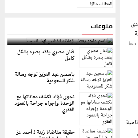
دى
منوعات
ة
قاسم ملحو يعتذر لزملائه الفنانين لهذا السبب
دعا
فنان مصري يفقد بصره بشكل
كامل
ياسمين عبد العزيز توجّه رسالة
شكر للسعودية
نجوى فؤاد تكشف معاناتها مع
الوحدة وإجراء جراحة بالعمود
الفقري
 المحاكم النظامية
ن
حقيقة مقاضاة زينة لـ أحمد عز