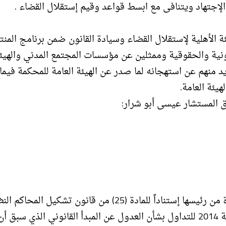
الإجتهاد ويتنافى مع ابسط قواعد وقيم إستقلال القضاء .
 الأهلية لإستقلال القضاء وسيادة القانون ضمن برنامج المنت
نية والحقوقية وممثلين عن مؤسسات المجتمع المدني والهيئ
د منهم عن استهجانه لما صدر عن الهيئة العامة للمحكمة فيما 
يئة العامة.
ق المستشار عيسى أبو شرار:
لقد إنعقدت الهيئة العامة للمحكمة العليا الفلسطينية بدعوة من رئيسها إستناداً للمادة (25) من قانون تشكيل
رقم (5) لسنة 2001 كما تعدلت بالقرار بقانون رقم (15) لسنة 2014 للتداول بشأن العدول عن المبدأ القانوني الذي سبق أ