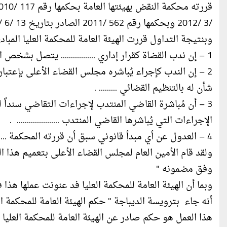
/3 /2012 وبحكمها رقم 562 /2011 الصادر بتاريخ 13 /6 /2013 المتعلق بموضوع ندب القضاة .
وبنتيجة التداول قررت الهيئة العامة للمحكمة العليا المبادى
1 – إن ندب القضاة كقرار إداري ................. يتصل بشخص القاضي ................. يمتنع على الخصوم الطعن بمشروعيته .
2 – إن الندب كإجراء يُباشره مجلس القضاء الأعلى بإعتباره .....
شأن له بالتنظيم القضائي ......... .
3 – أن مُباشرة القاضي المنتدب لإجراءات التقاضي سنداً 
الإجراءات التي يُباشرها القاضي المنتدب ..................... .
4 – العدول عن أي مبدأ قانوني سبق أن قررته المحكمة .................. .
ولقد قام الأمين العام لمجلس القضاء الأعلى بتعميم هذا ا
وفق مضمونه "
وبما أن الهيئة العامة للمحكمة العليا فد عنونت عملها هذا 
هذا العمل هو حكم صادر عن الهيئة العامة للمحكمة العليا 