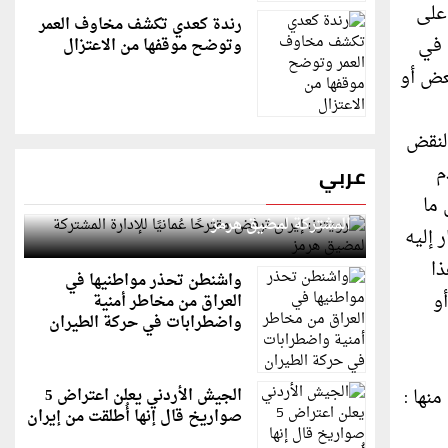
على
رندة كعدي تكشف مخاوف العمر
 في
وتوضح موقفها من الاعتزال
عض أو
النقض
م
عربي
رويترز: إيران ترفض مقترحًا عُمانيًا للإدارة
ما
المشتركة لمضيق هرمز
 إليه
ا
واشنطن تحذر مواطنيها في
و
العراق من مخاطر أمنية
واضطرابات في حركة الطيران
عدلية – وهي القانون المدني النافذ في فلسطين – فقد عرفت الحكم في المادة ( 1786) منها :
الجيش الأردني يعلن اعتراض 5
صواريخ قال إنها أُطلقت من إيران