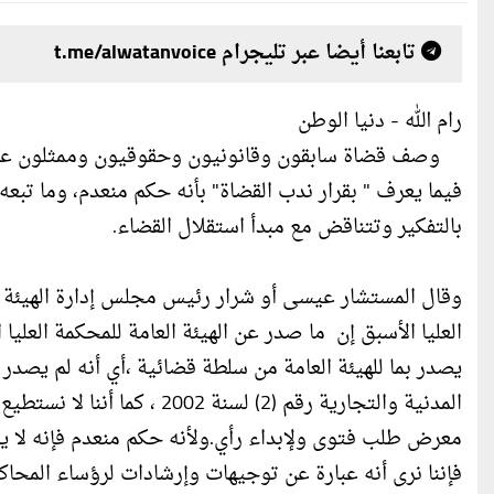
تابعنا أيضا عبر تليجرام t.me/alwatanvoice
رام الله - دنيا الوطن
وصف قضاة سابقون وقانونيون وحقوقيون وممثلون عن مؤس
فيما يعرف " بقرار ندب القضاة" بأنه حكم منعدم، وما تبع
بالتفكير وتتناقض مع مبدأ استقلال القضاء.
وقال المستشار عيسى أو شرار رئيس مجلس إدارة الهيئة ال
يصدر بما للهيئة العامة من سلطة قضائية ،أي أنه لم يص
المدنية والتجارية رقم (2) ل
معرض طلب فتوى ولإبداء رأي.ولأنه حكم منعدم فإنه لا يم
فإننا نرى أنه عبارة عن توجيهات وإرشادات لرؤساء المحا