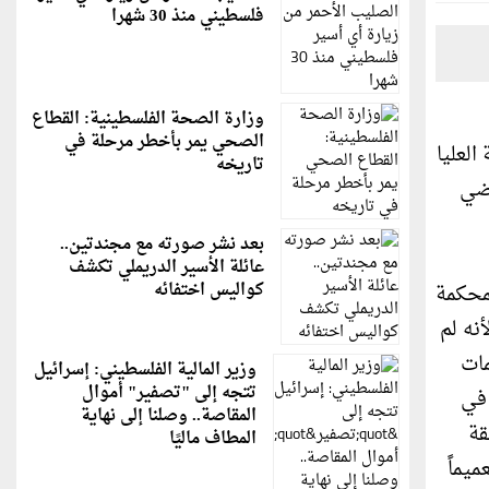
فلسطيني منذ 30 شهرا
وزارة الصحة الفلسطينية: القطاع
الصحي يمر بأخطر مرحلة في
لعليا
تاريخه
اضي
بعد نشر صورته مع مجندتين..
عائلة الأسير الدريملي تكشف
كواليس اختفائه
محكمة
 1 / 2015 هو حكم منعدم لأنه لم
مات
وزير المالية الفلسطيني: إسرائيل
تتجه إلى "تصفير" أموال
س في
المقاصة.. وصلنا إلى نهاية
قة
المطاف ماليًا
يماً