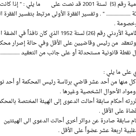
ب – كما أن المادة (25 /2) من قانون تشكيل المحاكم النظامية رقم (5) لسنة 2001 قد نصت على ما يلي : " إذا كانت
.............. " . وتفسير الفقرة الأولى مرتبط بتفسير الفقرة ال
وخصومة .
ج – كما أن المادة (9 /1 /أ ) من قانون تشكيل المحاكم النظامية الأردني رقم (26) لسنة 1952 الذي كان نا
.... وتنعقد من رئيس وقاضيين على الأقل وفي حالة إصرار محك
طة قانونية مستحدثة أو على جانب من التعقيد ................
كل منها من أحد عشر قاضي برئاسة رئيس المحكمة أو أحد نوا
ة ومواد الأحوال الشخصية وغيرها .
ررته أحكام سابقة أحالت الدعوى إلى الهيئة المختصة بالمحكم
ضاة على الأقل .
ام سابقة صادرة عن دوائر أخرى أحالت الدعوى الى الهيئتين
لبية اربعة عشر عضواً على الأقل .