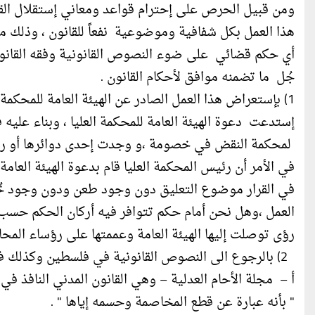
ومن قبيل الحرص على إحترام قواعد ومعاني إستقلال الق
هذا العمل بكل شفافية وموضوعية نفعاً للقانون ، وذلك 
أي حكم قضائي على ضوء النصوص القانونية وفقه القانو
جُل ما تضمنه موافق لأحكام القانون .
1) بإستعراض هذا العمل الصادر عن الهيئة العامة للمحكم
إستدعت دعوة الهيئة العامة للمحكمة العليا ، وبناء عليه 
لمحكمة النقض في خصومة ،و وجدت إحدى دوائرها أو رئيس
في الأمر أن رئيس المحكمة العليا قام بدعوة الهيئة العامة 
في القرار موضوع التعليق دون وجود طعن ودون وجود خُ
العمل ،وهل نحن أمام حكم تتوافر فيه أركان الحكم حسب ال
رؤى توصلت إليها الهيئة العامة وعممتها على رؤساء المحاك
2) بالرجوع الى النصوص القانونية في فلسطين وكذلك في التشريعات المقارنة نجد ما يلي :
" بأنه عبارة عن قطع المخاصمة وحسمه إياها " .