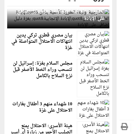
الخارجية: وثيقة المقررة الأممية بشأن "الإبادة
الطبية" و"الإبادة الإنجابية" بغزة دليل إضافي
على الإبادة
بيان مصري قطري تركي يدين
انتهاكات الاحتلال المتواصلة في
غزة
مجلس السلام بغزة: إسرائيل لن
تنسحب وراء الخط الأصفر قبل
نزع السلاح بالكامل
10 شهداء منهم 3 أطفال بغارات
الاحتلال على غزة
هيئة الأسرى: الاحتلال يمنع
الصليب الأحمر من زيارة أي أسير