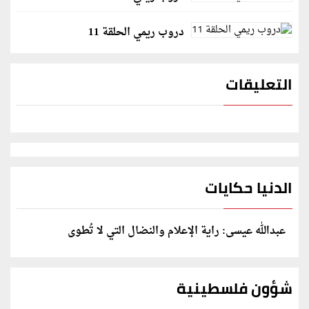
دروب ريمي الحلقة 11
التعليقات
الدنيا حكايات
عبدالله عيسى: راية الإعلام والنضال التي لا تُطوى
شؤون فلسطينية
إسرائيل تعلن تقييد هجماتها بغزة ونتنياهو يكشف: رفضنا