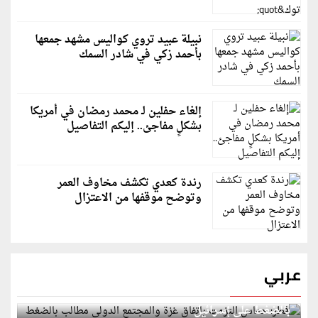
نبيلة عبيد تروي كواليس مشهد جمعها
بأحمد زكي في شادر السمك
إلغاء حفلين لـ محمد رمضان في أمريكا
بشكلٍ مفاجئ.. إليكم التفاصيل
رندة كعدي تكشف مخاوف العمر
وتوضح موقفها من الاعتزال
عربي
قطر: حماس التزمت باتفاق غزة والمجتمع الدولي مطالب
بالضغط على إسرائيل