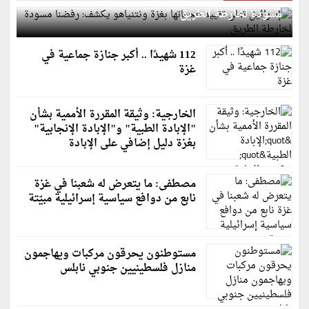
مسودة لخارطة الطريق
112 شهيدًا .. أكبر جنازة جماعية في
غزة
الخارجية: وثيقة المقررة الأممية بشأن
"الإبادة الطبية" و"الإبادة الإنجابية"
بغزة دليل إضافي على الإبادة
مصطفى: ما يتعرض له شعبنا في غزة
نابع من دوافع سياسية إسرائيلية مبيّتة
مستوطنون يحرقون مركبات ويهاجمون
منازل فلسطينيين جنوبي نابلس