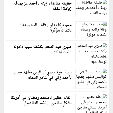
حقيقة مقاضاة زينة لـ أحمد عز بهدف
زيادة النفقة
حمو بيكا يعلن وفاة والده وينعاه
بكلمات مؤثرة
صبري عبد المنعم يكشف سبب دخوله
"تيك توك"
نبيلة عبيد تروي كواليس مشهد جمعها
بأحمد زكي في شادر السمك
إلغاء حفلين لـ محمد رمضان في أمريكا
بشكلٍ مفاجئ.. إليكم التفاصيل