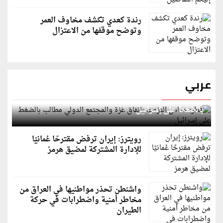
رندة كعدي تكشف مخاوف العمر
وتوضح موقفها من الاعتزال
عربي
قطر: حماس التزمت باتفاق غزة والمجتمع الدولي مطالب
بالضغط على إسرائيل
رويترز: إيران ترفض مقترحًا عُمانيًا
للإدارة المشتركة لمضيق هرمز
واشنطن تحذر مواطنيها في العراق من
مخاطر أمنية واضطرابات في حركة
الطيران