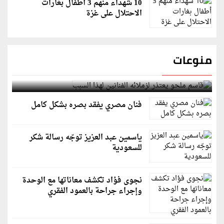
10 شهداء منهم 3 أطفال بغارات
الاحتلال على غزة
منوعات
قاسم ملحو يعتذر لزملائه الفنانين لهذا السبب
فنان مصري يفقد بصره بشكل كامل
ياسمين عبد العزيز توجّه رسالة شكر
للسعودية
نجوى فؤاد تكشف معاناتها مع الوحدة
وإجراء جراحة بالعمود الفقري