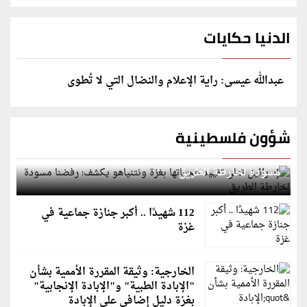
الدنيا حكايات
عبدالله عيسى: راية الإعلام والنضال التي لا تُطوى
شؤون فلسطينية
إسرائيل تعلن تقييد هجماتها بغزة ونتنياهو يكشف: رفضنا
مسودة لخارطة الطريق
112 شهيدًا .. أكبر جنازة جماعية في
غزة
الخارجية: وثيقة المقررة الأممية بشأن
"الإبادة الطبية" و"الإبادة الإنجابية"
بغزة دليل إضافي على الإبادة