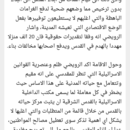
بدون ترخيص مما وضعهم ضحية لدفع الغرامات
الباهظة والتي اغلبهم لا يستطيعون توفيبرها بفعل
الوضع الاقتصادي التي تعيشه المدينة، واشار
الرويضي انه وفقا لتقديرات حقوقية فان 20 الف منزلا
مهددا بالهدم في القدس ويدفع اصحابها مخالفات بناء.
وحول الاقامة اكد الرويضي ظلم وعنصرية القوانين
الاسرائيلية التي تنظر للمقدسي على انه مقيم
وتتعامل مع حياته المدنية على هذا الاساس حيث
يضطر في كل معاملة لما يسمى مكتب الداخلية
الاسرائيلية بالقدس الشرقية ان يثبت مركز حياته
بالقدس من خلال قائمة من المتظلبات والتي اغلبها لا
يشكل اي اهمية تذكر سوى تعطيل مصالح المواطنين،
عدا ان الزام المقدسي بالحصول الى تصريح مغادرة