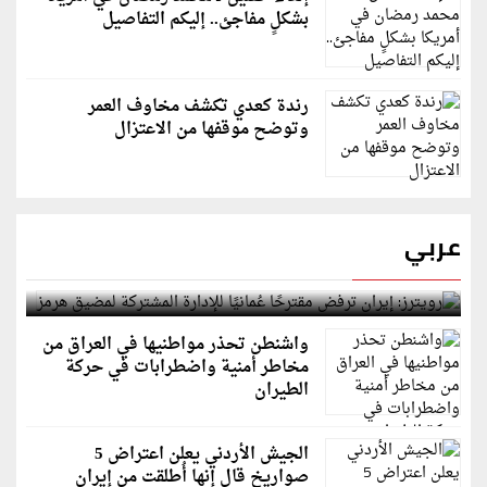
بشكلٍ مفاجئ.. إليكم التفاصيل
رندة كعدي تكشف مخاوف العمر
وتوضح موقفها من الاعتزال
عربي
رويترز: إيران ترفض مقترحًا عُمانيًا للإدارة المشتركة
لمضيق هرمز
واشنطن تحذر مواطنيها في العراق من
مخاطر أمنية واضطرابات في حركة
الطيران
الجيش الأردني يعلن اعتراض 5
صواريخ قال إنها أُطلقت من إيران