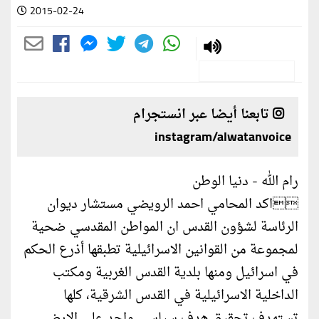
2015-02-24
تابعنا أيضا عبر انستجرام
instagram/alwatanvoice
رام الله - دنيا الوطن
اكد المحامي احمد الرويضي مستشار ديوان
الرئاسة لشؤون القدس ان المواطن المقدسي ضحية
لمجموعة من القوانين الاسرائيلية تطبقها أذرع الحكم
في اسرائيل ومنها بلدية القدس الغربية ومكتب
الداخلية الاسرائيلية في القدس الشرقية، كلها
تستهدف تحقيق هدف سياسي واحد على الارض