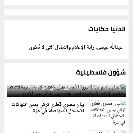
الدنيا حكايات
عبدالله عيسى: راية الإعلام والنضال التي لا تُطوى
شؤون فلسطينية
الخارجية: وثيقة المقررة الأممية بشأن "الإبادة الطبية"
و"الإبادة الإنجابية" بغزة دليل إضافي على الإبادة
بيان مصري قطري تركي يدين انتهاكات
الاحتلال المتواصلة في غزة