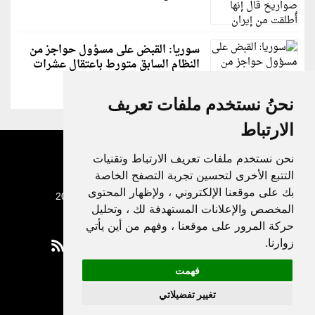
سوريا: القبض على مسؤول حواجز من
النظام السابق متورط باعتقال عشرات
الشبان
نحنُ نستخدم ملفات تعريف
الارتباط
نحن نستخدم ملفات تعريف الارتباط وتقنيات
التتبع الأخرى لتحسين تجربة التصفح الخاصة
بك على موقعنا الإلكتروني ، ولإظهار المحتوى
جميع الحقوق محفوظة لدنيا الوطن © 2003 - 2022
المخصص والإعلانات المستهدفة لك ، وتحليل
حركة المرور على موقعنا ، وفهم من أين يأتي
زوارنا.
فهمت
Privacy Policy
تغيير تفضيلاتي
|
Update cookies preferences