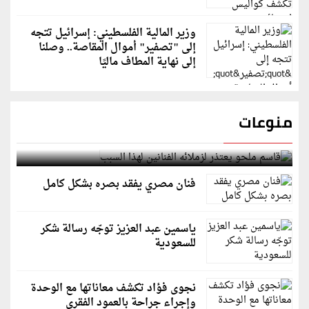
وزير المالية الفلسطيني: إسرائيل تتجه
إلى "تصفير" أموال المقاصة.. وصلنا
إلى نهاية المطاف ماليًا
منوعات
قاسم ملحو يعتذر لزملائه الفنانين لهذا السبب
فنان مصري يفقد بصره بشكل كامل
ياسمين عبد العزيز توجّه رسالة شكر
للسعودية
نجوى فؤاد تكشف معاناتها مع الوحدة
وإجراء جراحة بالعمود الفقري