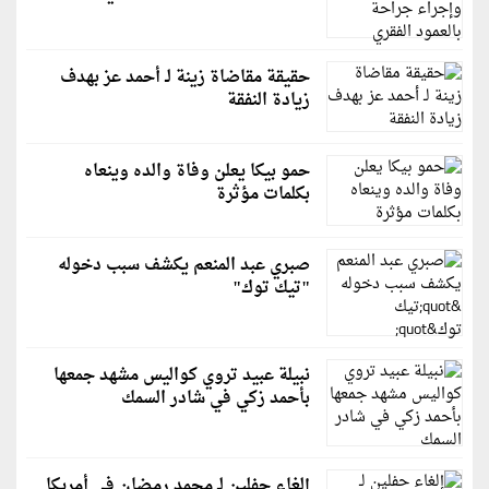
حقيقة مقاضاة زينة لـ أحمد عز بهدف
زيادة النفقة
حمو بيكا يعلن وفاة والده وينعاه
بكلمات مؤثرة
صبري عبد المنعم يكشف سبب دخوله
"تيك توك"
نبيلة عبيد تروي كواليس مشهد جمعها
بأحمد زكي في شادر السمك
إلغاء حفلين لـ محمد رمضان في أمريكا